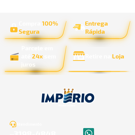
Compra
100%
Entrega
Segura
Rápida
Parcele em
até
24x
sem
Retire na
Loja
juros
Atendimento
3198
-
4848