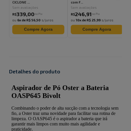
CICLONE ...
com F...
Sem avaliações
Sem avaliações
339
,
00
246
,
91
no Pix
no Pix
R$
R$
ou
6
x de
R$ 56,50
s/juros
ou
10
x de
R$ 25,99
s/juros
Compre Agora
Compre Agora
Detalhes do produto