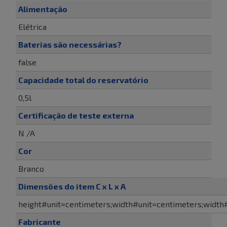
Alimentação
Elétrica
Baterias são necessárias?
false
Capacidade total do reservatório
0,5l
Certificação de teste externa
N /A
Cor
Branco
Dimensões do item C x L x A
height#unit=centimeters;width#unit=centimeters;width#
Fabricante