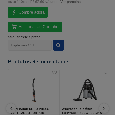
ou
até
10
x de
R$ 62,60
s/ juros
Ver parcelas
Compre agora
Adicionar ao Carrinho
calcular frete e prazo
Produtos Recomendados
ASPIRADOR DE PO PHILCO
Aspirador Pó e Água
VERTICAL OU PORTATIL
Electrolux 1400w 18L Smart
F