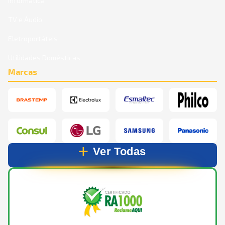
Informática
TV e Áudio
Eletroportáteis
Utilidades Domésticas
Marcas
Ver Todas