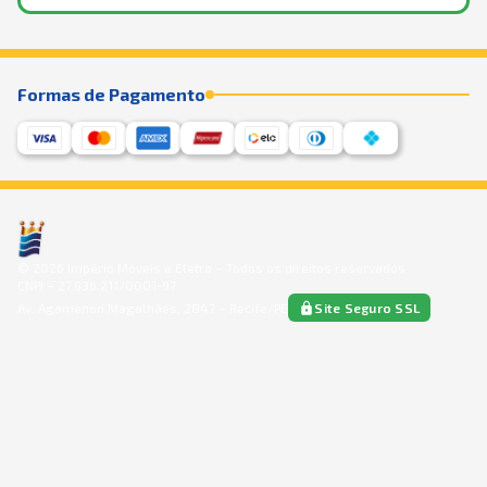
Formas de Pagamento
©
2026
Império Móveis e Eletro – Todos os direitos reservados
CNPJ – 27.936.211/0001-97
Av. Agamenon Magalhães, 2847 – Recife/PE
Site Seguro SSL