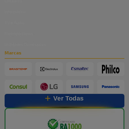
Celulares
Informática
TV e Áudio
Eletroportáteis
Utilidades Domésticas
Marcas
Ver Todas