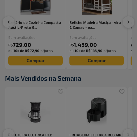
Armário de Cozinha Compacta
Beliche Madeira Maciça - vira
Gua
Rustic/Preto E...
2 Camas - pa...
Ren
Sem avaliações
Sem avaliações
5.0
729
,
00
1.439
,
00
R$
R$
R$
ou
10
x de
R$ 72,90
s/juros
ou
10
x de
R$ 143,90
s/juros
ou
Comprar
Comprar
Mais Vendidos na Semana
CAFETEIRA ELETRICA RED
FRITADEIRA ELETRICA RED AIR
MA