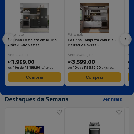
Patrocinado
Patrocinado
Patr
Cozinha Completa em MDP 9
Cozinha Completa com Pia 9
Coz
Ptas 2 Gav Samba...
Portas 2 Gaveta...
Por
Sem avaliações
Sem avaliações
Sem
1.999
,
00
3.599
,
00
R$
R$
R$
ou
10
x de
R$ 199,90
s/juros
ou
10
x de
R$ 359,90
s/juros
ou
Comprar
Comprar
Destaques da Semana
Ver mais