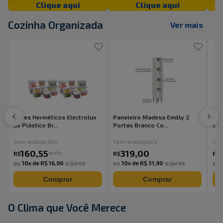
Clique aqui
Clique aqui
Cozinha Organizada
Ver mais
Potes Herméticos Electrolux
Paneleiro Madesa Emilly 2
Bal
de Plástico Br...
Portas Branco Co...
com
Sem avaliações
Sem avaliações
Sem
160
,
55
319
,
00
no Pix
R$
R$
R$
ou
10
x de
R$ 16,90
s/juros
ou
10
x de
R$ 31,90
s/juros
ou
Comprar
Comprar
O Clima que Você Merece