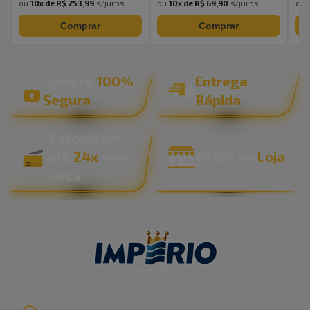
ou
10
x de
R$ 253,99
s/juros
ou
10
x de
R$ 69,90
s/juros
ou
Comprar
Comprar
Compra
100%
Entrega
Segura
Rápida
Parcele em
até
24x
sem
Retire na
Loja
juros