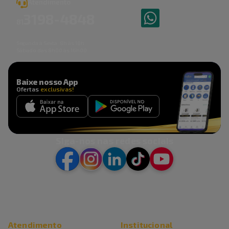
Atendimento
3198
-
4848
81
Segunda à Sexta: 8h às 18h
Sábado das 8h00 às 16h00.
Baixe nosso App
Ofertas
exclusivas!
Siga-nos nas redes sociais
Atendimento
Institucional