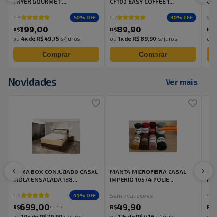
FRYER GOURMET ...
CF100 EASY COFFEE 1...
CWN
Sem
50
% OFF
30
% OFF
4.8
4.7
199
,
00
89
,
90
R$
R$
R$
ou
4
x de
R$ 49,75
s/juros
ou
1
x de
R$ 89,90
s/juros
ou
Comprar
Comprar
Novidades
Ver mais
CAMA BOX CONJUGADO CASAL
MANTA MICROFIBRA CASAL
CA
MOLA ENSACADA 138...
IMPERIO 10574 POLIE...
MOL
Sem avaliações
44
% OFF
4.6
4.0
699
,
00
49
,
90
no Pix
R$
R$
R$
ou
10
x de
R$ 79,90
s/juros
ou
12
x de
R$ 4,16
s/juros
ou