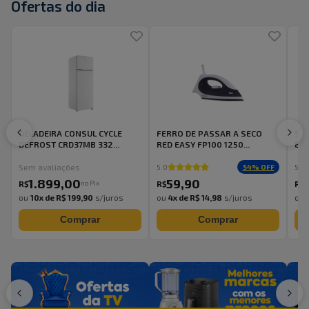
Ofertas do dia
GELADEIRA CONSUL CYCLE
FERRO DE PASSAR A SECO
SAN
DEFROST CRD37MB 332...
RED EASY FP100 1250...
EAS
Sem avaliações
54
% OFF
5.0
5.0
1.899
,
00
59
,
90
no Pix
R$
R$
R$
ou
10
x de
R$ 199,90
s/juros
ou
4
x de
R$ 14,98
s/juros
ou
Comprar
Comprar