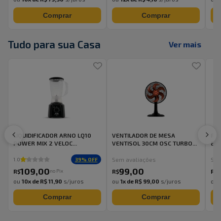
Comprar
Comprar
Tudo para sua Casa
Ver mais
LIQUIDIFICADOR ARNO LQ10
VENTILADOR DE MESA
Pur
POWER MIX 2 VELOC...
VENTISOL 30CM OSC TURBO...
Ele
Sem avaliações
Sem
39
% OFF
1.0
109
,
00
99
,
00
no Pix
R$
R$
R$
ou
10
x de
R$ 11,90
s/juros
ou
1
x de
R$ 99,00
s/juros
ou
Comprar
Comprar