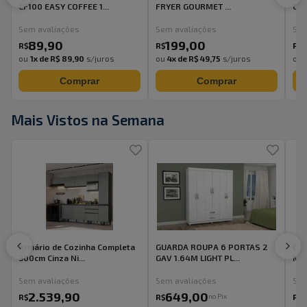
CF100 EASY COFFEE 1...
FRYER GOURMET ...
CWB
Sem avaliações
Sem avaliações
Sem
89
,
90
199
,
00
R$
R$
R$
ou
1
x de
R$ 89,90
s/juros
ou
4
x de
R$ 49,75
s/juros
ou
Comprar
Comprar
Mais Vistos na Semana
Armário de Cozinha Completa
GUARDA ROUPA 6 PORTAS 2
CA
300cm Cinza Ni...
GAV 1.64M LIGHT PL...
MOL
Sem avaliações
Sem avaliações
Sem
2.539
,
90
649
,
00
no Pix
R$
R$
R$