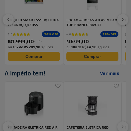
TV QLED SMART 55" HQ ULTRA
FOGAO 4 BOCAS ATLAS MILAO
Gel
HD 4K HQ-QLED55...
TOP BRANCO BIVOLT
Fre
Sem
26
% OFF
28
% OFF
5.0
4.0
1.999
,
00
649
,
00
no Pix
R$
R$
R$
ou
10
x de
R$ 209,90
s/juros
ou
10
x de
R$ 64,90
s/juros
ou
Comprar
Comprar
A Império tem!
Ver mais
FRITADEIRA ELETRICA RED AIR
CAFETEIRA ELETRICA RED
MA