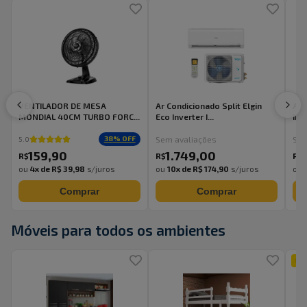
VENTILADOR DE MESA
Ar Condicionado Split Elgin
Ar 
MONDIAL 40CM TURBO FORC...
Eco Inverter I...
Inv
Sem avaliações
Sem
38
% OFF
5.0
159
,
90
1.749
,
00
R$
R$
R$
ou
4
x de
R$ 39,98
s/juros
ou
10
x de
R$ 174,90
s/juros
ou
Comprar
Comprar
Móveis para todos os ambientes
MA