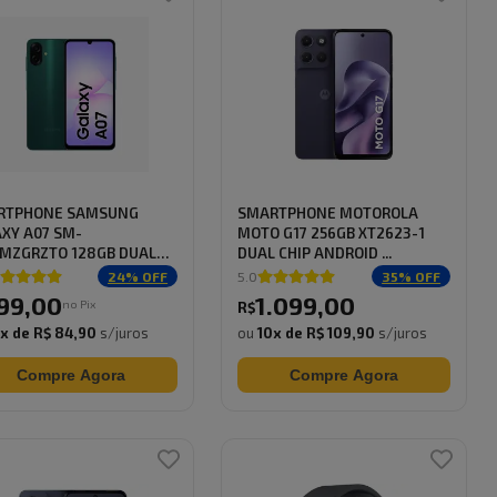
RTPHONE SAMSUNG
SMARTPHONE MOTOROLA
XY A07 SM-
MOTO G17 256GB XT2623-1
MZGRZTO 128GB DUAL
DUAL CHIP ANDROID ...
A...
24
% OFF
5.0
35
% OFF
99
,
00
1.099
,
00
no Pix
R$
0
x de
R$ 84,90
s/juros
ou
10
x de
R$ 109,90
s/juros
Compre Agora
Compre Agora