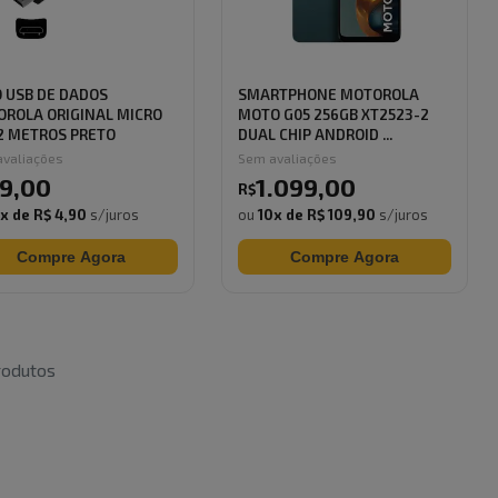
 USB DE DADOS
SMARTPHONE MOTOROLA
ROLA ORIGINAL MICRO
MOTO G05 256GB XT2523-2
2 METROS PRETO
DUAL CHIP ANDROID ...
valiações
Sem avaliações
9
,
00
1.099
,
00
R$
0
x de
R$ 4,90
s/juros
ou
10
x de
R$ 109,90
s/juros
Compre Agora
Compre Agora
odutos