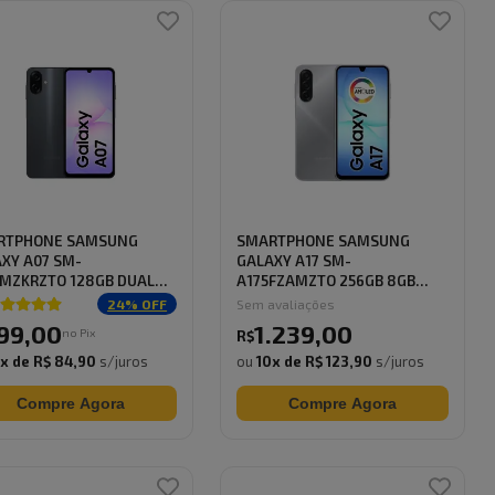
RTPHONE SAMSUNG
SMARTPHONE SAMSUNG
XY A07 SM-
GALAXY A17 SM-
MZKRZTO 128GB DUAL
A175FZAMZTO 256GB 8GB
A...
RAM DUA...
24
% OFF
Sem avaliações
99
,
00
1.239
,
00
no Pix
R$
0
x de
R$ 84,90
s/juros
ou
10
x de
R$ 123,90
s/juros
Compre Agora
Compre Agora