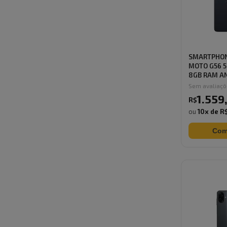
SMARTPHO
MOTO G56 5
8GB RAM AN
Sem avaliaç
1.559
R$
ou
10
x de
R$
Com