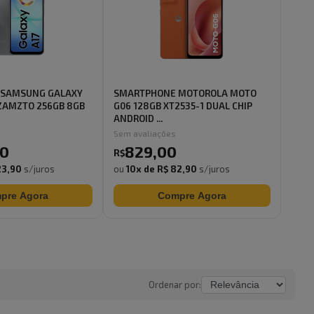
 SAMSUNG GALAXY
SMARTPHONE MOTOROLA MOTO
ZAMZTO 256GB 8GB
G06 128GB XT2535-1 DUAL CHIP
ANDROID ...
Sem avaliações
0
829
,
00
R$
23,90
s/juros
ou
10
x de
R$ 82,90
s/juros
pre Agora
Compre Agora
Ordenar por: