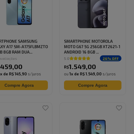
RTPHONE SAMSUNG
SMARTPHONE MOTOROLA
XY A17 SM-A175FLBMZTO
MOTO G67 5G 256GB XT2621-1
B 8GB RAM DUA...
ANDROID 16 8GB ...
valiações
5.0
26
% OFF
.459
,
00
1.549
,
00
R$
0
x de
R$ 145,90
s/juros
ou
1
x de
R$ 1.549,00
s/juros
Compre Agora
Compre Agora