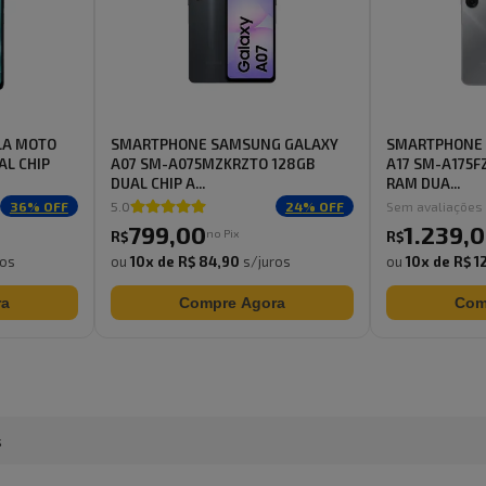
LA MOTO
SMARTPHONE SAMSUNG GALAXY
SMARTPHONE
AL CHIP
A07 SM-A075MZKRZTO 128GB
A17 SM-A175F
DUAL CHIP A...
RAM DUA...
36
% OFF
5.0
24
% OFF
Sem avaliações
799
,
00
1.239
,
0
no Pix
R$
R$
ros
ou
10
x de
R$ 84,90
s/juros
ou
10
x de
R$ 1
ra
Compre Agora
Com
s