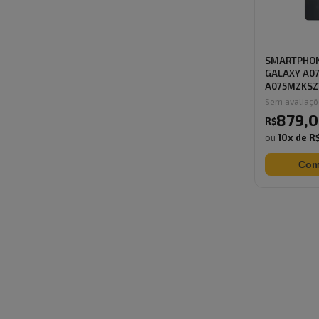
SMARTPHO
GALAXY A07
A075MZKSZ
RAM AND...
Sem avaliaç
879
,
0
R$
ou
10
x de
R$
Com