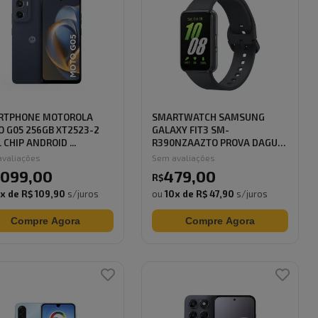
RTPHONE MOTOROLA
SMARTWATCH SAMSUNG
 G05 256GB XT2523-2
GALAXY FIT3 SM-
 CHIP ANDROID ...
R390NZAAZTO PROVA DAGUA
GRAF...
valiações
Sem avaliações
.099
,
00
479
,
00
R$
0
x de
R$ 109,90
s/juros
ou
10
x de
R$ 47,90
s/juros
Compre Agora
Compre Agora