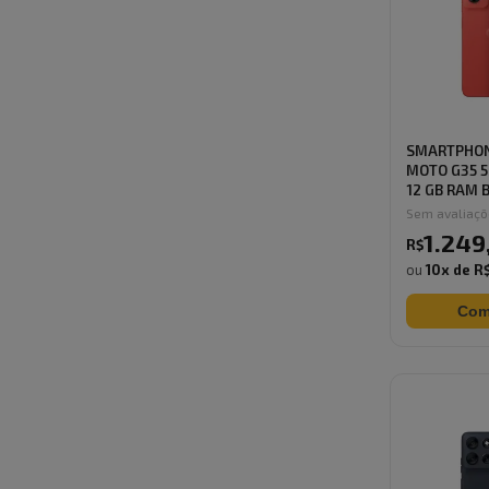
SMARTPHO
MOTO G35 5
12 GB RAM B
Sem avaliaç
1.249
R$
ou
10
x de
R$
Com