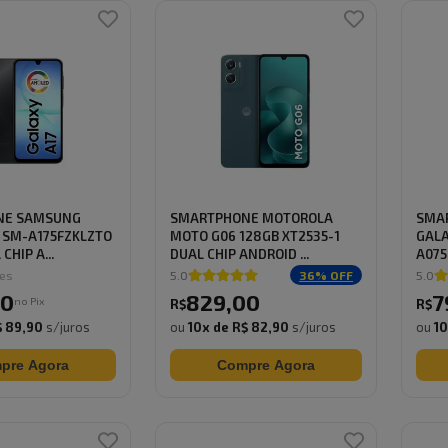
NE SAMSUNG
SMARTPHONE MOTOROLA
SMA
 SM-A175FZKLZTO
MOTO G06 128GB XT2535-1
GALA
CHIP A...
DUAL CHIP ANDROID ...
A075
CHIP 
ões
5.0
36
% OFF
5.0
0
829
,
00
7
no Pix
R$
R$
$ 89,90
s/juros
ou
10
x de
R$ 82,90
s/juros
ou
1
pre Agora
Compre Agora