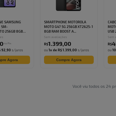
NE SAMSUNG
SMARTPHONE MOTOROLA
CABO
 SM-
MOTO G47 5G 256GB XT2625-1
MOTO
TO 256GB 8GB
8GB RAM BOOST A...
USB 
ões
Sem avaliações
Sem a
0
1.399
,
00
4
no Pix
R$
R$
 92,90
s/juros
ou
1
x de
R$ 1.399,00
s/juros
ou
1
pre Agora
Compre Agora
Você viu todos os
24
pr