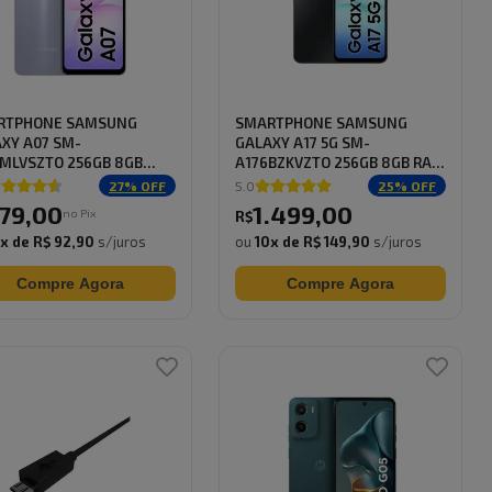
RTPHONE SAMSUNG
SMARTPHONE SAMSUNG
XY A07 SM-
GALAXY A17 5G SM-
MLVSZTO 256GB 8GB
A176BZKVZTO 256GB 8GB RAM
AND...
...
27
% OFF
5.0
25
% OFF
79
,
00
1.499
,
00
no Pix
R$
0
x de
R$ 92,90
s/juros
ou
10
x de
R$ 149,90
s/juros
Compre Agora
Compre Agora