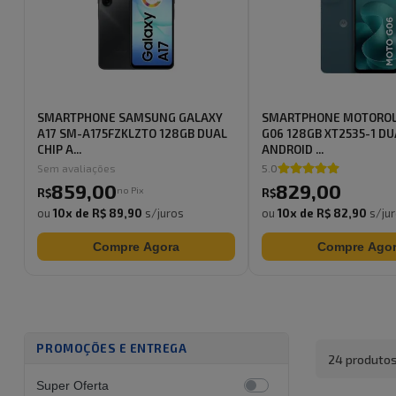
SMARTPHONE SAMSUNG GALAXY
SMARTPHONE MOTORO
A17 SM-A175FZKLZTO 128GB DUAL
G06 128GB XT2535-1 DU
CHIP A...
ANDROID ...
Sem avaliações
5.0
859
,
00
829
,
00
no Pix
R$
R$
ou
10
x de
R$ 89,90
s/juros
ou
10
x de
R$ 82,90
s/ju
Compre Agora
Compre Ago
PROMOÇÕES E ENTREGA
24
produto
Super Oferta