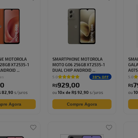
NE MOTOROLA
SMARTPHONE MOTOROLA
SMA
28GB XT2535-1
MOTO G06 256GB XT2535-1
GALA
NDROID ...
DUAL CHIP ANDROID ...
A075
CHIP 
ões
5.0
38
% OFF
5.0
0
929
,
00
7
R$
R$
$ 82,90
s/juros
ou
10
x de
R$ 92,90
s/juros
ou
1
pre Agora
Compre Agora