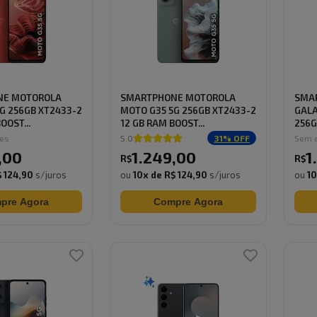
NE MOTOROLA
SMARTPHONE MOTOROLA
SMA
G 256GB XT2433-2
MOTO G35 5G 256GB XT2433-2
GALA
OOST...
12 GB RAM BOOST...
256G
ões
5.0
31
% OFF
Sem a
,
00
1.249
,
00
1
R$
R$
 124,90
s/juros
ou
10
x de
R$ 124,90
s/juros
ou
1
pre Agora
Compre Agora