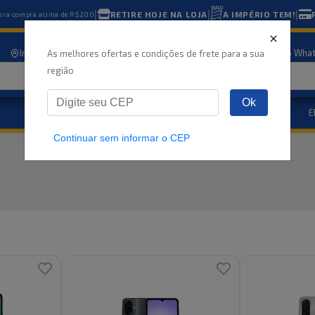
|
|
|
RETIRE HOJE NA LOJA
A IMPÉRIO TEM!
eira compra acima de R$200
Informe seu CEP
Nossas lojas
Atendimento
Compre pelo Wha
As melhores ofertas e condições de frete para a sua
região
Ok
Eletrodomésticos
E
Marcas
Ofertas
Continuar sem informar o CEP