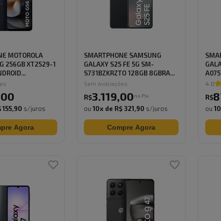
NE MOTOROLA
SMARTPHONE SAMSUNG
SMA
G 256GB XT2529-1
GALAXY S25 FE 5G SM-
GALA
DROID...
S731BZKRZTO 128GB 8GBRA...
A075
RAM 
ões
Sem avaliações
4.0
,
00
3.119
,
00
8
no Pix
R$
R$
 155,90
s/juros
ou
10
x de
R$ 321,90
s/juros
ou
1
pre Agora
Compre Agora