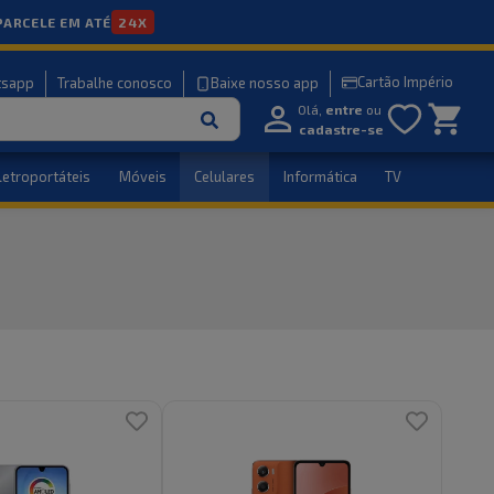
PARCELE EM ATÉ
24X
Cartão Império
tsapp
Trabalhe conosco
Baixe nosso app
Olá,
entre
ou
cadastre-se
letroportáteis
Móveis
Celulares
Informática
TV