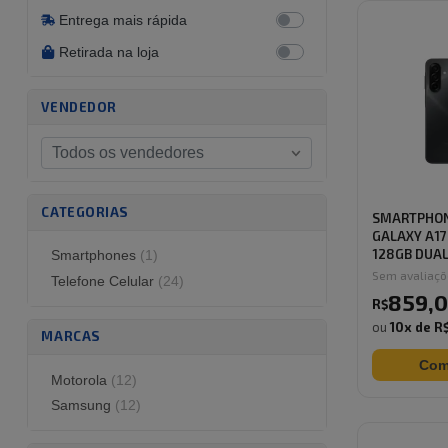
Entrega mais rápida
Retirada na loja
VENDEDOR
Todos os vendedores
CATEGORIAS
SMARTPHO
GALAXY A17
128GB DUAL 
Smartphones
(
1
)
Sem avaliaç
Telefone Celular
(
24
)
859
,
0
R$
ou
10
x de
R
MARCAS
Com
Motorola
(
12
)
Samsung
(
12
)