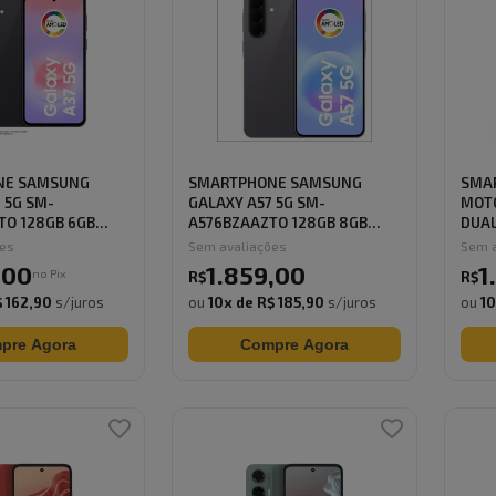
NE SAMSUNG
SMARTPHONE SAMSUNG
SMA
 5G SM-
GALAXY A57 5G SM-
MOTO
TO 128GB 6GB
A576BZAAZTO 128GB 8GB
DUAL
RAM ...
ões
Sem avaliações
Sem a
,
00
1.859
,
00
1
no Pix
R$
R$
 162,90
s/juros
ou
10
x de
R$ 185,90
s/juros
ou
1
pre Agora
Compre Agora