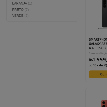
LARANJA
(
1
)
PRETO
(
7
)
VERDE
(
2
)
SMARTPHO
GALAXY A37
A376BZAHZ
RAM ...
Sem avaliaç
1.559
R$
ou
10
x de
R$
Com