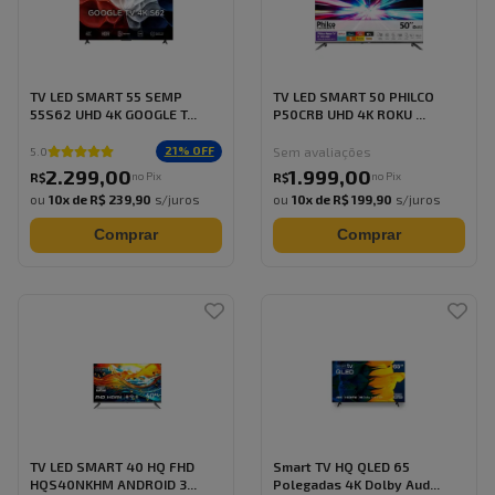
TV LED SMART 55 SEMP
TV LED SMART 50 PHILCO
55S62 UHD 4K GOOGLE T...
P50CRB UHD 4K ROKU ...
Sem avaliações
21
% OFF
5.0
2.299
,
00
1.999
,
00
no Pix
no Pix
R$
R$
ou
10
x de
R$ 239,90
s/juros
ou
10
x de
R$ 199,90
s/juros
Comprar
Comprar
TV LED SMART 40 HQ FHD
Smart TV HQ QLED 65
HQS40NKHM ANDROID 3...
Polegadas 4K Dolby Aud...