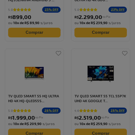
25
% OFF
23
% OFF
5.0
5.0
899
,
00
2.299
,
00
no Pix
R$
R$
ou
10
x de
R$ 89,90
s/juros
ou
10
x de
R$ 239,90
s/juros
Comprar
Comprar
TV QLED SMART 55 HQ ULTRA
TV QLED SMART 55 TCL 55P7K
HD 4K HQ-QLED55S...
UHD 4K GOOGLE T...
26
% OFF
26
% OFF
5.0
4.6
1.999
,
00
2.519
,
00
no Pix
no Pix
R$
R$
ou
10
x de
R$ 209,90
s/juros
ou
10
x de
R$ 259,90
s/juros
Comprar
Comprar