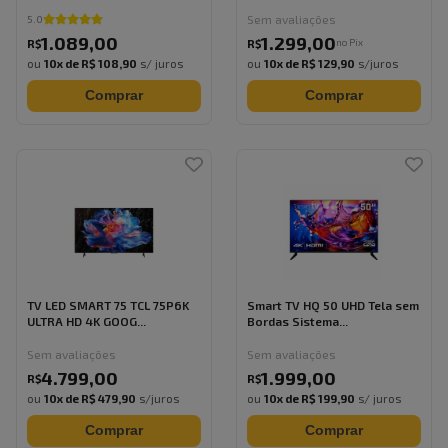
Sem avaliações
5.0
1.089
,
00
1.299
,
00
no Pix
R$
R$
ou
10
x de
R$ 108,90
s/ juros
ou
10
x de
R$ 129,90
s/juros
Comprar
Comprar
TV LED SMART 75 TCL 75P6K
Smart TV HQ 50 UHD Tela sem
ULTRA HD 4K GOOG...
Bordas Sistema...
Sem avaliações
Sem avaliações
4.799
,
00
1.999
,
00
R$
R$
ou
10
x de
R$ 479,90
s/juros
ou
10
x de
R$ 199,90
s/ juros
Comprar
Comprar