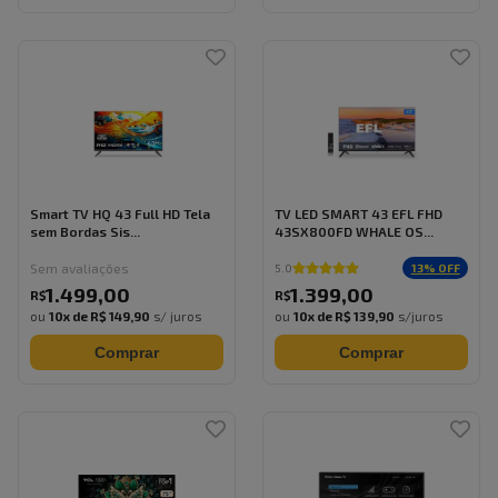
Smart TV HQ 43 Full HD Tela
TV LED SMART 43 EFL FHD
sem Bordas Sis...
43SX800FD WHALE OS...
Sem avaliações
13
% OFF
5.0
1.499
,
00
1.399
,
00
R$
R$
ou
10
x de
R$ 149,90
s/ juros
ou
10
x de
R$ 139,90
s/juros
Comprar
Comprar