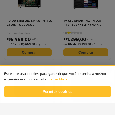
TV QD-MINI LED SMART 75 TCL
TV LED SMART 42 PHILCO
75C6K 4K GOOGL...
PTV42G6FR2CPF FHD R...
Sem avaliações
1.0
6.499
,
00
1.299
,
00
no Pix
no Pix
R$
R$
ou
10
x de
R$ 669,90
s/juros
ou
10
x de
R$ 199,90
s/juros
Comprar
Comprar
Este site usa cookies para garantir que você obtenha a melhor
experiência em nosso site.
Saiba Mais
Permitir cookies
Smart TV AIWA 32” Android
Smart TV AIWA 50” Android
HD Borda Ultrafi...
4K Borda Ultrafi...