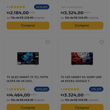
Sem avaliações
22
% OFF
4.0
2.184
,
00
3.324
,
00
no Pix
no Pix
R$
R$
ou
10
x de
R$ 229,90
s/juros
ou
10
x de
R$ 349,90
s/juros
Comprar
Comprar
TV QLED SMART 75 TCL 75P7K
TV LED SMART 65 SEMP UHD
ULTRA HD 4K GOO...
4K 65S62 GOOGLE T...
40
% OFF
17
% OFF
5.0
5.0
4.464
,
00
3.324
,
00
no Pix
no Pix
R$
R$
ou
10
x de
R$ 469,90
s/juros
ou
10
x de
R$ 349,90
s/juros
Comprar
Comprar