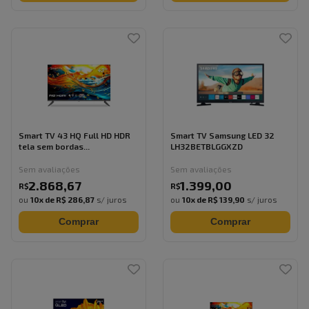
Smart TV 43 HQ Full HD HDR
Smart TV Samsung LED 32
tela sem bordas...
LH32BETBLGGXZD
Sem avaliações
Sem avaliações
2.868
,
67
1.399
,
00
R$
R$
ou
10
x de
R$ 286,87
s/ juros
ou
10
x de
R$ 139,90
s/ juros
Comprar
Comprar