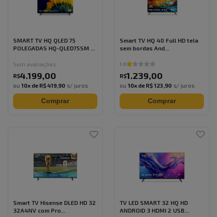
SMART TV HQ QLED 75
Smart TV HQ 40 Full HD tela
POLEGADAS HQ-QLED75SM ...
sem bordas And...
Sem avaliações
1.0
4.199
,
00
1.239
,
00
R$
R$
ou
10
x de
R$ 419,90
s/ juros
ou
10
x de
R$ 123,90
s/ juros
Comprar
Comprar
Smart TV Hisense DLED HD 32
TV LED SMART 32 HQ HD
32A4NV com Pro...
ANDROID 3 HDMI 2 USB...