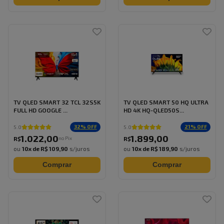
TV QLED SMART 32 TCL 32S5K
TV QLED SMART 50 HQ ULTRA
FULL HD GOOGLE ...
HD 4K HQ-QLED50S...
32
% OFF
21
% OFF
5.0
5.0
1.022
,
00
1.899
,
00
no Pix
R$
R$
ou
10
x de
R$ 109,90
s/juros
ou
10
x de
R$ 189,90
s/juros
Comprar
Comprar