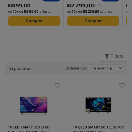
899
,
00
2.299
,
00
no Pix
R$
R$
R$
ou
10
x de
R$ 89,90
s/juros
ou
10
x de
R$ 239,90
s/juros
ou
Comprar
Comprar
Filtros
53
produto
s
Ordenar por:
TV LED SMART 32 HQ HD
TV QLED SMART 50 TCL 50P7K
HQS32NKHM ANDROID 3 ...
ULTRA HD 4K GOO...