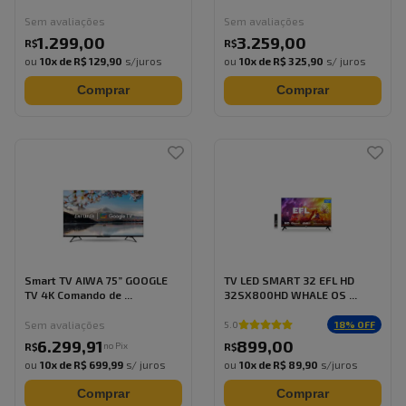
Sem avaliações
Sem avaliações
1.299
,
00
3.259
,
00
R$
R$
ou
10
x de
R$ 129,90
s/juros
ou
10
x de
R$ 325,90
s/ juros
Comprar
Comprar
Smart TV AIWA 75” GOOGLE
TV LED SMART 32 EFL HD
TV 4K Comando de ...
32SX800HD WHALE OS ...
Sem avaliações
18
% OFF
5.0
6.299
,
91
899
,
00
no Pix
R$
R$
ou
10
x de
R$ 699,99
s/ juros
ou
10
x de
R$ 89,90
s/juros
Comprar
Comprar