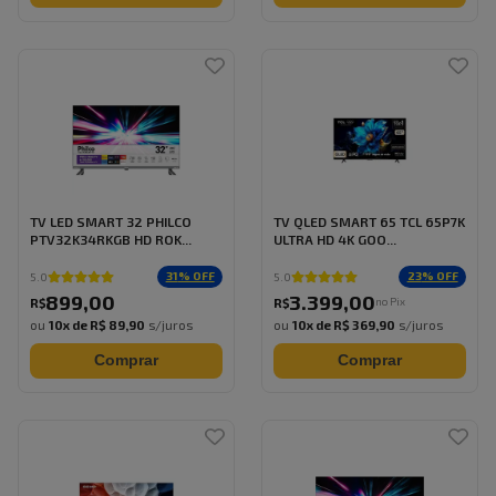
TV LED SMART 32 PHILCO
TV QLED SMART 65 TCL 65P7K
PTV32K34RKGB HD ROK...
ULTRA HD 4K GOO...
31
% OFF
23
% OFF
5.0
5.0
899
,
00
3.399
,
00
no Pix
R$
R$
ou
10
x de
R$ 89,90
s/juros
ou
10
x de
R$ 369,90
s/juros
Comprar
Comprar