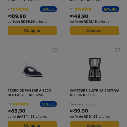
30
% OFF
62
% OFF
4.7
5.0
89
,
90
49
,
90
R$
R$
ou
1
x de
R$ 89,90
s/juros
ou
4
x de
R$ 12,48
s/juros
Comprar
Comprar
FERRO DE PASSAR A SECO
CAFETEIRA ELETRICA BRITANIA
RED EASY FP100 1250...
BCF19A 18 XICA...
Sem avaliações
54
% OFF
5.0
59
,
90
99
,
90
R$
R$
ou
4
x de
R$ 14,98
s/juros
ou
4
x de
R$ 24,98
s/juros
Comprar
Comprar