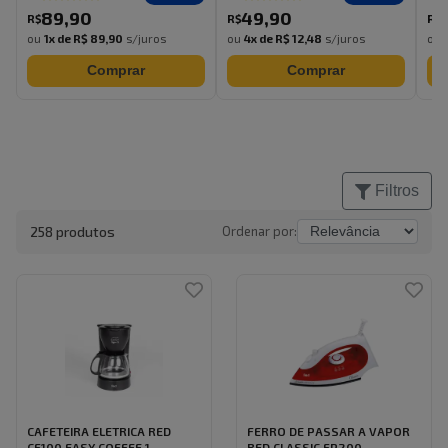
89
,
90
49
,
90
R$
R$
R$
ou
1
x de
R$ 89,90
s/juros
ou
4
x de
R$ 12,48
s/juros
ou
Comprar
Comprar
Filtros
258
produto
s
Ordenar por:
CAFETEIRA ELETRICA RED
FERRO DE PASSAR A VAPOR
CF100 EASY COFFEE 1...
RED CLASSIC FP200 ...