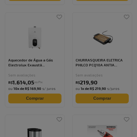
Aquecedor de Água a Gás
CHURRASQUEIRA ELETRICA
Electrolux Exaustã...
PHILCO PCQ10A ANTIA...
Sem avaliações
Sem avaliações
1.614
,
05
219
,
90
no Pix
R$
R$
ou
10
x de
R$ 169,90
s/ juros
ou
1
x de
R$ 219,90
s/juros
Comprar
Comprar