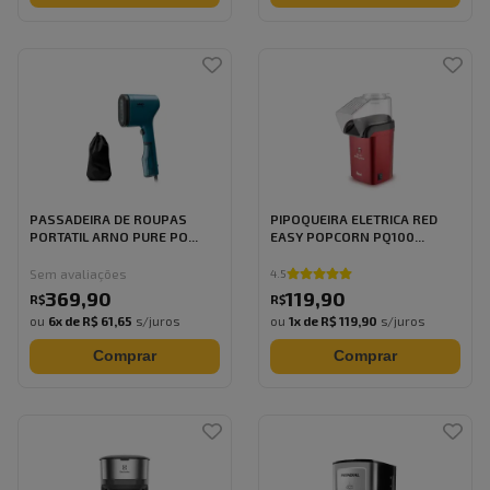
PASSADEIRA DE ROUPAS
PIPOQUEIRA ELETRICA RED
PORTATIL ARNO PURE PO...
EASY POPCORN PQ100...
Sem avaliações
4.5
369
,
90
119
,
90
R$
R$
ou
6
x de
R$ 61,65
s/juros
ou
1
x de
R$ 119,90
s/juros
Comprar
Comprar