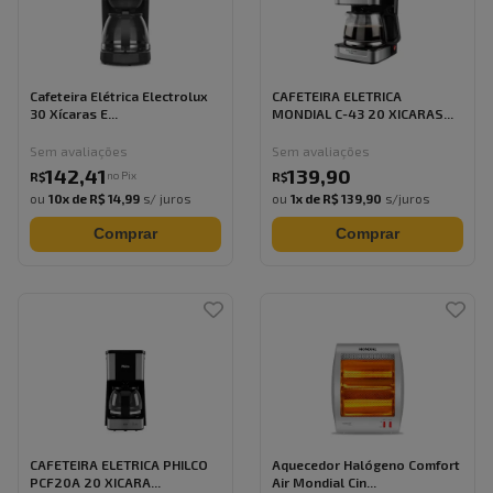
Cafeteira Elétrica Electrolux
CAFETEIRA ELETRICA
30 Xícaras E...
MONDIAL C-43 20 XICARAS...
Sem avaliações
Sem avaliações
142
,
41
139
,
90
no Pix
R$
R$
ou
10
x de
R$ 14,99
s/ juros
ou
1
x de
R$ 139,90
s/juros
Comprar
Comprar
CAFETEIRA ELETRICA PHILCO
Aquecedor Halógeno Comfort
PCF20A 20 XICARA...
Air Mondial Cin...