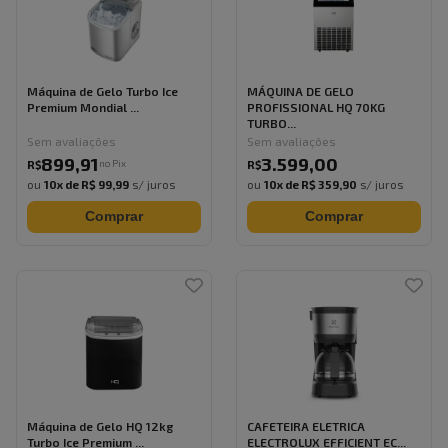
Máquina de Gelo Turbo Ice
MÁQUINA DE GELO
Premium Mondial ...
PROFISSIONAL HQ 70KG
TURBO...
Sem avaliações
Sem avaliações
899
,
91
3.599
,
00
no Pix
R$
R$
ou
10
x de
R$ 99,99
s/ juros
ou
10
x de
R$ 359,90
s/ juros
Comprar
Comprar
Máquina de Gelo HQ 12kg
CAFETEIRA ELETRICA
Turbo Ice Premium ...
ELECTROLUX EFFICIENT EC...