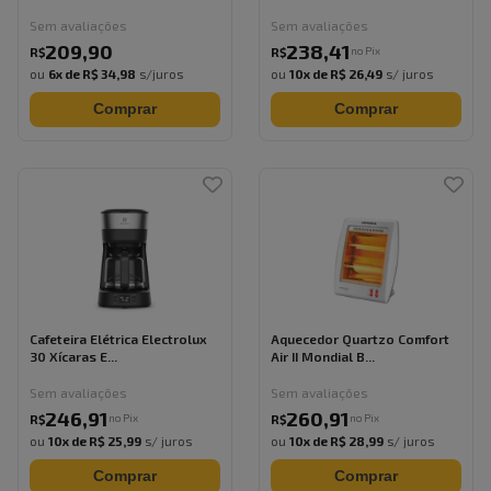
Sem avaliações
Sem avaliações
209
,
90
238
,
41
no Pix
R$
R$
ou
6
x de
R$ 34,98
s/juros
ou
10
x de
R$ 26,49
s/ juros
Comprar
Comprar
Cafeteira Elétrica Electrolux
Aquecedor Quartzo Comfort
30 Xícaras E...
Air II Mondial B...
Sem avaliações
Sem avaliações
246
,
91
260
,
91
no Pix
no Pix
R$
R$
ou
10
x de
R$ 25,99
s/ juros
ou
10
x de
R$ 28,99
s/ juros
Comprar
Comprar