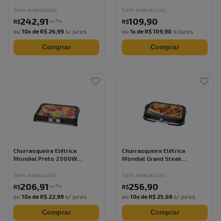
Sem avaliações
Sem avaliações
242
,
91
109
,
90
no Pix
R$
R$
ou
10
x de
R$ 26,99
s/ juros
ou
1
x de
R$ 109,90
s/juros
Comprar
Comprar
Churrasqueira Elétrica
Churrasqueira Elétrica
Mondial Preto 2000W...
Mondial Grand Steak...
Sem avaliações
Sem avaliações
206
,
91
256
,
90
no Pix
R$
R$
ou
10
x de
R$ 22,99
s/ juros
ou
10
x de
R$ 25,69
s/ juros
Comprar
Comprar