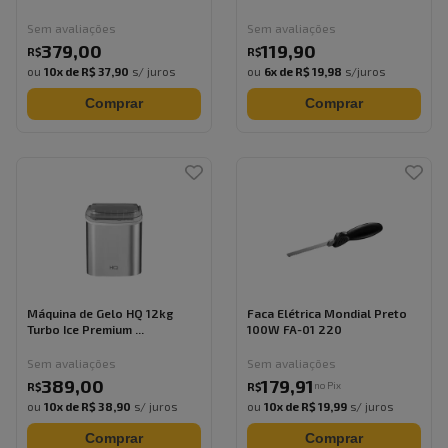
Sem avaliações
Sem avaliações
379
,
00
119
,
90
R$
R$
ou
10
x de
R$ 37,90
s/ juros
ou
6
x de
R$ 19,98
s/juros
Comprar
Comprar
Máquina de Gelo HQ 12kg
Faca Elétrica Mondial Preto
Turbo Ice Premium ...
100W FA-01 220
Sem avaliações
Sem avaliações
389
,
00
179
,
91
no Pix
R$
R$
ou
10
x de
R$ 38,90
s/ juros
ou
10
x de
R$ 19,99
s/ juros
Comprar
Comprar