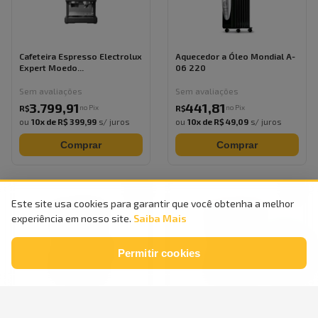
Cafeteira Espresso Electrolux
Aquecedor a Óleo Mondial A-
Expert Moedo...
06 220
Sem avaliações
Sem avaliações
3.799
,
91
441
,
81
no Pix
no Pix
R$
R$
ou
10
x de
R$ 399,99
s/ juros
ou
10
x de
R$ 49,09
s/ juros
Comprar
Comprar
Este site usa cookies para garantir que você obtenha a melhor
experiência em nosso site.
Saiba Mais
Permitir cookies
Cafeteira Elétrica Dolce
Cafeteira Elétrica Dolce
Arome Mondial Pre...
Arome Mondial Ver...