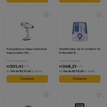
Passadeira a Vapor Dobrável
Umidificador de Ar Comfort Air
Vaporizador Mo...
6 Mondial B...
Sem avaliações
Sem avaliações
301
,
41
348
,
21
no Pix
no Pix
R$
R$
ou
10
x de
R$ 33,49
s/ juros
ou
10
x de
R$ 38,69
s/ juros
Comprar
Comprar