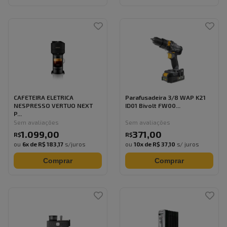
CAFETEIRA ELETRICA
Parafusadeira 3/8 WAP K21
NESPRESSO VERTUO NEXT
ID01 Bivolt FW00...
P...
Sem avaliações
Sem avaliações
1.099
,
00
371
,
00
R$
R$
ou
6
x de
R$ 183,17
s/juros
ou
10
x de
R$ 37,10
s/ juros
Comprar
Comprar