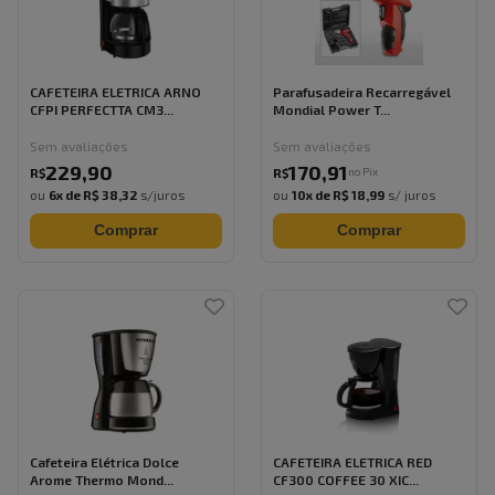
CAFETEIRA ELETRICA ARNO
Parafusadeira Recarregável
CFPI PERFECTTA CM3...
Mondial Power T...
Sem avaliações
Sem avaliações
229
,
90
170
,
91
no Pix
R$
R$
ou
6
x de
R$ 38,32
s/juros
ou
10
x de
R$ 18,99
s/ juros
Comprar
Comprar
Cafeteira Elétrica Dolce
CAFETEIRA ELETRICA RED
Arome Thermo Mond...
CF300 COFFEE 30 XIC...