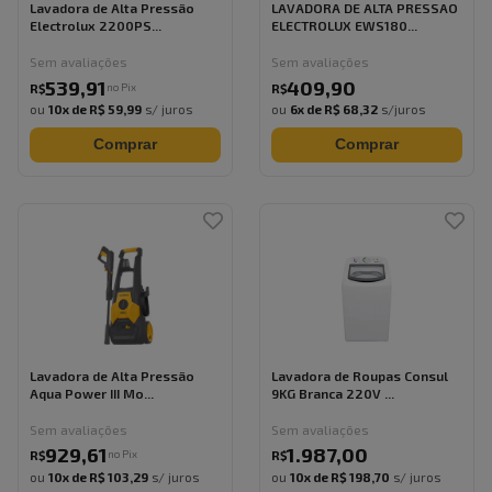
Lavadora de Alta Pressão
LAVADORA DE ALTA PRESSAO
Electrolux 2200PS...
ELECTROLUX EWS180...
Sem avaliações
Sem avaliações
539
,
91
409
,
90
no Pix
R$
R$
ou
10
x de
R$ 59,99
s/ juros
ou
6
x de
R$ 68,32
s/juros
Comprar
Comprar
Lavadora de Alta Pressão
Lavadora de Roupas Consul
Aqua Power III Mo...
9KG Branca 220V ...
Sem avaliações
Sem avaliações
929
,
61
1.987
,
00
no Pix
R$
R$
ou
10
x de
R$ 103,29
s/ juros
ou
10
x de
R$ 198,70
s/ juros