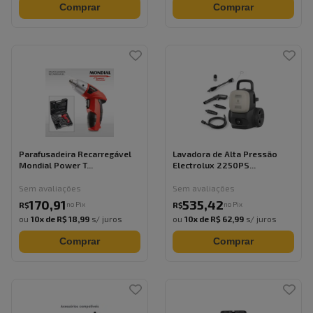
Comprar
Comprar
Parafusadeira Recarregável
Lavadora de Alta Pressão
Mondial Power T...
Electrolux 2250PS...
Sem avaliações
Sem avaliações
170
,
91
535
,
42
no Pix
no Pix
R$
R$
ou
10
x de
R$ 18,99
s/ juros
ou
10
x de
R$ 62,99
s/ juros
Comprar
Comprar