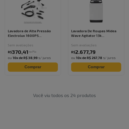
Lavadora de Alta Pressão
Lavadora De Roupas Midea
Electrolux 1600PS...
Wave Agitator 13k...
Sem avaliações
Sem avaliações
370
,
41
2.677
,
79
no Pix
R$
R$
ou
10
x de
R$ 38,99
s/ juros
ou
10
x de
R$ 267,78
s/ juros
Comprar
Comprar
Você viu todos os
24
produtos