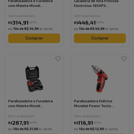
Parafusadeira e Furadeira
Lavadora de Alta Pressão
com Maleta Mondi...
Electrolux 1850PS...
Sem avaliações
Sem avaliações
314
,
91
446
,
41
no Pix
no Pix
R$
R$
ou
10
x de
R$ 34,99
s/ juros
ou
10
x de
R$ 46,99
s/ juros
Comprar
Comprar
Parafusadeira e Furadeira
Parafusadeira Elétrica
com Maleta Mondi...
Mondial Power Tools...
Sem avaliações
Sem avaliações
287
,
91
116
,
91
no Pix
no Pix
R$
R$
ou
10
x de
R$ 31,99
s/ juros
ou
10
x de
R$ 12,99
s/ juros