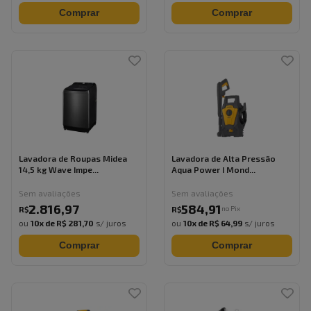
Comprar
Comprar
Lavadora de Roupas Midea
Lavadora de Alta Pressão
14,5 kg Wave Impe...
Aqua Power I Mond...
Sem avaliações
Sem avaliações
2.816
,
97
584
,
91
no Pix
R$
R$
ou
10
x de
R$ 281,70
s/ juros
ou
10
x de
R$ 64,99
s/ juros
Comprar
Comprar