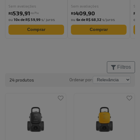
Sem avaliações
Sem avaliações
Sem
539
,
91
409
,
90
no Pix
R$
R$
R$
ou
10
x de
R$ 59,99
s/ juros
ou
6
x de
R$ 68,32
s/juros
ou
Comprar
Comprar
Filtros
24
produto
s
Ordenar por: