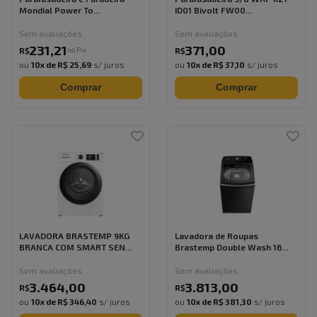
Mondial Power To...
ID01 Bivolt FW00...
Sem avaliações
Sem avaliações
231
,
21
371
,
00
no Pix
R$
R$
ou
10
x de
R$ 25,69
s/ juros
ou
10
x de
R$ 37,10
s/ juros
Comprar
Comprar
LAVADORA BRASTEMP 9KG
Lavadora de Roupas
BRANCA COM SMART SEN...
Brastemp Double Wash 16...
Sem avaliações
Sem avaliações
3.464
,
00
3.813
,
00
R$
R$
ou
10
x de
R$ 346,40
s/ juros
ou
10
x de
R$ 381,30
s/ juros