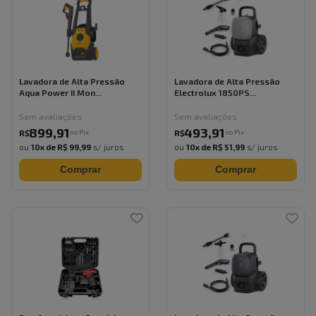
Lavadora de Alta Pressão
Lavadora de Alta Pressão
Aqua Power II Mon...
Electrolux 1850PS...
Sem avaliações
Sem avaliações
899
,
91
493
,
91
no Pix
no Pix
R$
R$
ou
10
x de
R$ 99,99
s/ juros
ou
10
x de
R$ 51,99
s/ juros
Comprar
Comprar