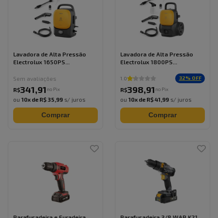
Lavadora de Alta Pressão
Lavadora de Alta Pressão
Electrolux 1650PS...
Electrolux 1800PS...
Sem avaliações
32
% OFF
1.0
341
,
91
398
,
91
no Pix
no Pix
R$
R$
ou
10
x de
R$ 35,99
s/ juros
ou
10
x de
R$ 41,99
s/ juros
Comprar
Comprar
Parafusadeira e Furadeira
Parafusadeira 3/8 WAP K21