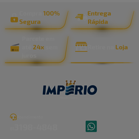
Compra
100%
Entrega
Segura
Rápida
Parcele em
até
24x
sem
Retire na
Loja
juros
Atendimento
3198
-
4848
81