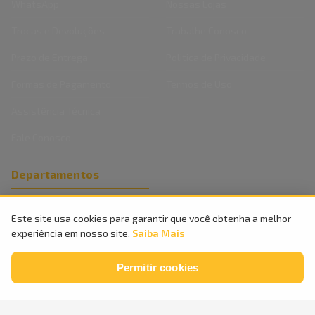
WhatsApp
Nossas Lojas
Trocas e Devoluções
Trabalhe Conosco
Prazo de Entrega
Politica de Privacidade
Formas de Pagamento
Termos de Uso
Assistência Técnica
Fale Conosco
Departamentos
Eletrodomésticos
Este site usa cookies para garantir que você obtenha a melhor
experiência em nosso site.
Saiba Mais
Móveis
Celulares
Permitir cookies
Informática