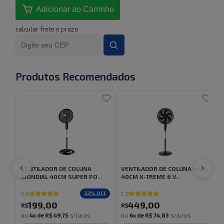
Adicionar ao Carrinho
calcular frete e prazo
Produtos Recomendados
VENTILADOR DE COLUNA
VENTILADOR DE COLUNA ARNO
V
MONDIAL 40CM SUPER PO...
40CM X-TREME 6 V...
T
33
% OFF
5.0
5.0
199
,
00
449
,
00
R$
R$
ou
4
x de
R$ 49,75
s/juros
ou
6
x de
R$ 74,83
s/juros