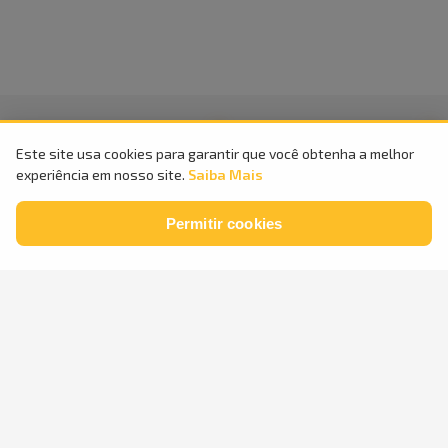
Compra
100%
Entrega
Este site usa cookies para garantir que você obtenha a melhor
Segura
Rápida
experiência em nosso site.
Saiba Mais
Parcele em
Permitir cookies
até
24x
sem
Retire na
Loja
juros