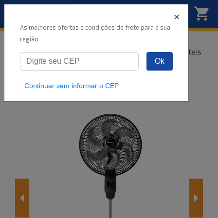
As melhores ofertas e condições de frete para a sua
região
Início
Coluna
Ventiladores
Eletroportáteis
Ok
Ventilador de Coluna Mallory Chronos 40cm
Preto e Grafite -
...
Continuar sem informar o CEP