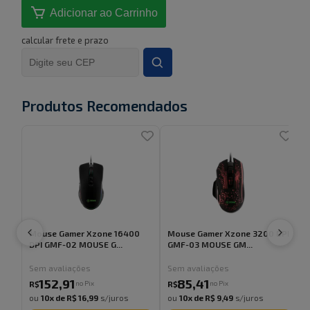
Adicionar ao Carrinho
calcular frete e prazo
Produtos Recomendados
Mouse Gamer Xzone 16400
Mouse Gamer Xzone 3200 DPI
DPI GMF-02 MOUSE G...
GMF-03 MOUSE GM...
Sem avaliações
Sem avaliações
152
,
91
85
,
41
no Pix
no Pix
R$
R$
ou
10
x de
R$ 16,99
s/juros
ou
10
x de
R$ 9,49
s/juros