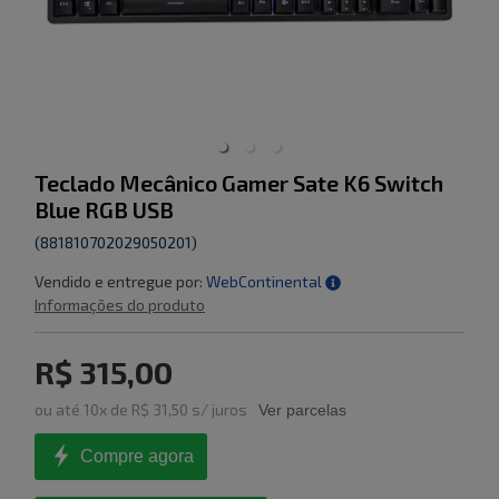
Teclado Mecânico Gamer Sate K6 Switch
Blue RGB USB
(
881810702029050201
)
Vendido e entregue por:
WebContinental
Informações do produto
R$ 315,00
ou
até
10
x de
R$ 31,50
s/ juros
Ver parcelas
Compre agora