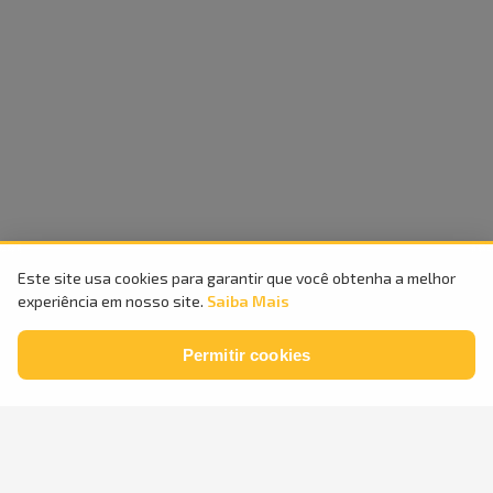
Este site usa cookies para garantir que você obtenha a melhor
Compra
100%
Entrega
experiência em nosso site.
Saiba Mais
Segura
Rápida
Permitir cookies
Parcele em
até
24x
sem
Retire na
Loja
juros