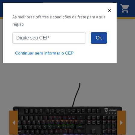
As melhores ofertas e condições de frete para a sua
região
Início
Gamer
Acessórios
Informática
Ok
Teclado Mecânico Gamer Sate K6 Switch Blue
RGB USB
Continuar sem informar o CEP