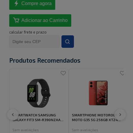
Compre agora
Adicionar ao Carrinho
calcular frete e prazo
Produtos Recomendados
SMARTWATCH SAMSUNG
SMARTPHONE MOTOROLA
GALAXY FIT3 SM-R390NZAA...
MOTO G35 5G 256GB XT24...
Sem avaliações
Sem avaliações
5