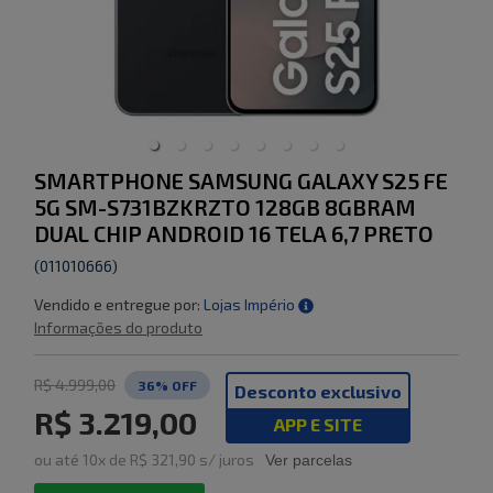
SMARTPHONE SAMSUNG GALAXY S25 FE
5G SM-S731BZKRZTO 128GB 8GBRAM
DUAL CHIP ANDROID 16 TELA 6,7 PRETO
(
011010666
)
Vendido e entregue por:
Lojas Império
Informações do produto
R$ 4.999,00
36
% OFF
Desconto exclusivo
R$ 3.219,00
APP E SITE
ou
até
10
x de
R$ 321,90
s/ juros
Ver parcelas