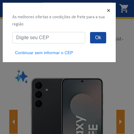
As melhores ofertas e condições de frete para a sua
região
Início
Telefone Celular
Ok
SMARTPHONE SAMSUNG GALAXY S25 FE 5G SM-
S731BZKRZTO 128GB 8GB
...
Continuar sem informar o CEP