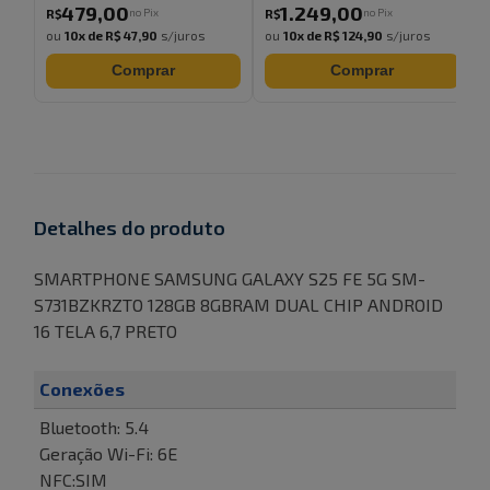
479
,
00
1.249
,
00
no Pix
no Pix
R$
R$
ou
10
x de
R$ 47,90
s/juros
ou
10
x de
R$ 124,90
s/juros
Comprar
Comprar
Detalhes do produto
SMARTPHONE SAMSUNG GALAXY S25 FE 5G SM-
S731BZKRZTO 128GB 8GBRAM DUAL CHIP ANDROID
16 TELA 6,7 PRETO
Conexões
Bluetooth: 5.4
Geração Wi-Fi: 6E
NFC:SIM