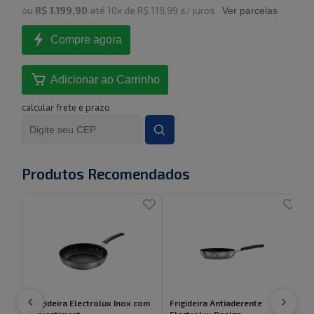
ou
R$ 1.199,90
até
10
x de
R$ 119,99
s/ juros
Ver parcelas
Compre agora
Adicionar ao Carrinho
calcular frete e prazo
Produtos Recomendados
Frigideira Electrolux Inox com
Frigideira Antiaderente