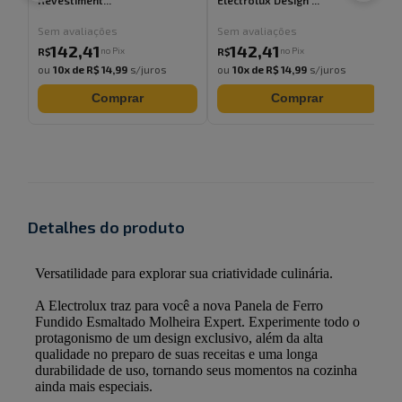
Revestiment...
Electrolux Design ...
E
Sem avaliações
Sem avaliações
142
,
41
142
,
41
no Pix
no Pix
R$
R$
ou
10
x de
R$ 14,99
s/juros
ou
10
x de
R$ 14,99
s/juros
Comprar
Comprar
Detalhes do produto