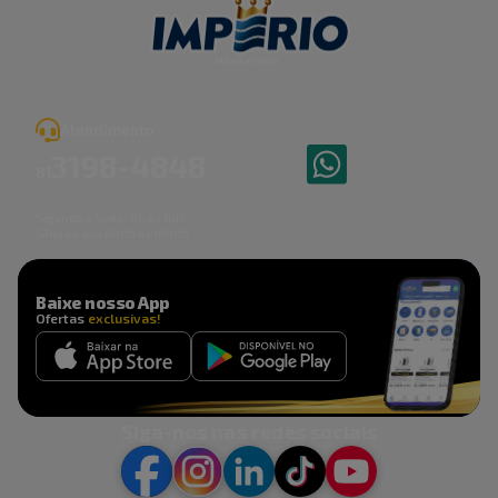
Atendimento
3198
-
4848
81
Segunda à Sexta: 8h às 18h
Sábado das 8h00 às 16h00.
Baixe nosso App
Ofertas
exclusivas!
Siga-nos nas redes sociais