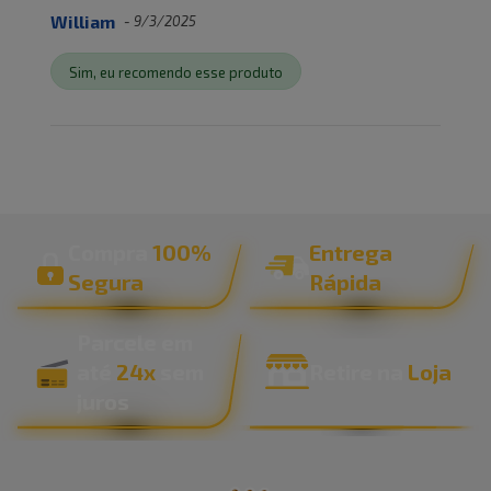
William
-
9/3/2025
Sim, eu recomendo esse produto
Compra
100%
Entrega
Segura
Rápida
Parcele em
até
24x
sem
Retire na
Loja
juros