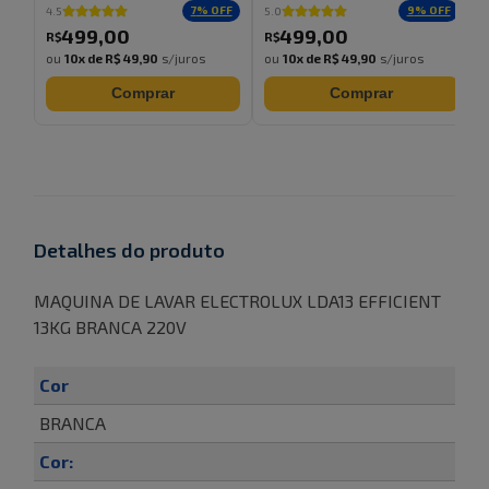
7
% OFF
9
% OFF
4.5
5.0
5
499
,
00
499
,
00
R$
R$
ou
10
x de
R$ 49,90
s/juros
ou
10
x de
R$ 49,90
s/juros
Comprar
Comprar
Detalhes do produto
MAQUINA DE LAVAR ELECTROLUX LDA13 EFFICIENT
13KG BRANCA 220V
Cor
BRANCA
Cor: