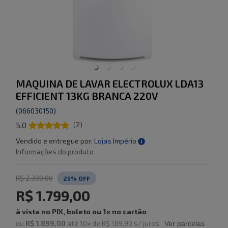
MAQUINA DE LAVAR ELECTROLUX LDA13
EFFICIENT 13KG BRANCA 220V
(
066030150
)
5.0
(
2
)
Vendido e entregue por:
Lojas Império
Informações do produto
R$ 2.399,00
25
% OFF
R$ 1.799,00
à vista no PIX, boleto ou 1x no cartão
ou
R$ 1.899,00
até
10
x de
R$ 189,90
s/ juros
Ver parcelas