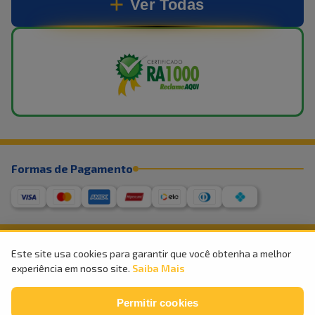
Ver Todas
Formas de Pagamento
Este site usa cookies para garantir que você obtenha a melhor
experiência em nosso site.
Saiba Mais
©
2026
Império Móveis e Eletro – Todos os direitos reservados
CNPJ – 27.936.211/0001-97
Permitir cookies
Av. Agamenon Magalhães, 2847 – Recife/PE
Site Seguro SSL