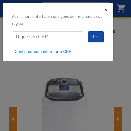
As melhores ofertas e condições de frete para a sua
região
Início
Maquina de Lavar
Eletrodomésticos
Ok
MAQUINA DE LAVAR ELECTROLUX LDA13
EFFICIENT 13KG BRANCA 220V
Continuar sem informar o CEP