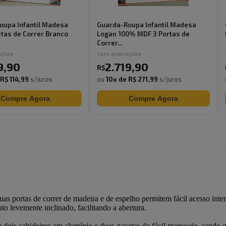
oupa Infantil Madesa
Guarda-Roupa Infantil Madesa
rtas de Correr Branco
Logan 100% MDF 3 Portas de
Correr...
ações
Sem avaliações
9
,
90
2.719
,
90
R$
R$ 114,99
s/juros
ou
10
x de
R$ 271,99
s/juros
Compre Agora
Compre Agora