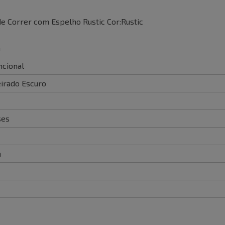
e Correr com Espelho Rustic Cor:Rustic
m
cional
irado Escuro
ses
m