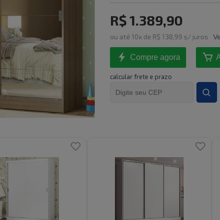
R$ 1.389,90
ou
até
10
x de
R$ 138,99
s/ juros
Ve
Compre agora
A
calcular frete e prazo