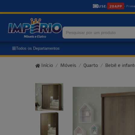
USE:
20APP
• Prim
Todos os Departamentos
Início
Móveis
Quarto
Bebê e infant