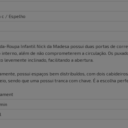
a c / Espelho
da-Roupa Infantil Nick da Madesa possui duas portas de corr
 interno, além de não comprometerem a circulação. Os puxado
o levemente inclinado, facilitando a abertura.
amente, possui espaços bem distribuídos, com dois cabideiros 
io, sendo que uma possui tranca com chave. É a escolha perfei
bament
min
l