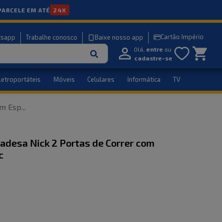
PARCELE EM ATÉ
24X
Cartão Império
tsapp
Trabalhe conosco
Baixe nosso app
Olá,
entre
ou
cadastre-se
letroportáteis
Móveis
Celulares
Informática
TV
om Esp
...
adesa Nick 2 Portas de Correr com
c