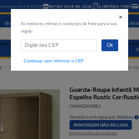
|
|
|
RETIRE HOJE NA LOJA
A IMPÉRIO TEM!
eira compra acima de R$200
Informe seu CEP
Nossas lojas
Atendimento
Compre pelo Wha
As melhores ofertas e condições de frete para a sua
região
Ok
Eletrodomésticos
E
Marcas
Ofertas
Continuar sem informar o CEP
o
Guarda-Roupa Infantil Madesa Nick 2 Portas de Correr c
Guarda-Roupa Infantil M
Espelho Rustic Cor:Rusti
(
10445ZA1EML
)
Vendido e entregue por:
Madesa
MONTAGEM NÃO INCLUSA
Informações do produto