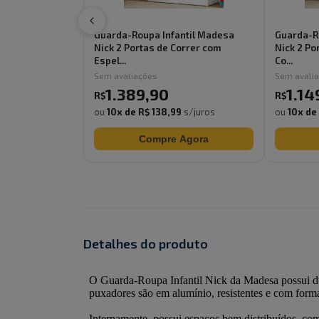
Guarda-Roupa Infantil Madesa
Guarda-R
Nick 2 Portas de Correr com
Nick 2 Po
Espel...
Co...
Sem avaliações
Sem avali
1.389
,
90
1.14
R$
R$
ou
10
x de
R$ 138,99
s/juros
ou
10
x de
Compre Agora
Detalhes do produto