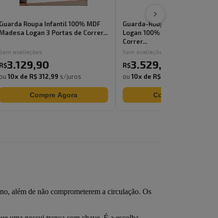
Guarda Roupa Infantil 100% MDF
Guarda-Roupa Infantil Mades
Madesa Logan 3 Portas de Correr...
Logan 100% MDF 3 Portas de
Correr...
Sem avaliações
Sem avaliações
3.129
,
90
3.529
,
90
R$
R$
ou
10
x de
R$ 312,99
s/juros
ou
10
x de
R$ 352,99
s/juros
Compre Agora
Compre Agora