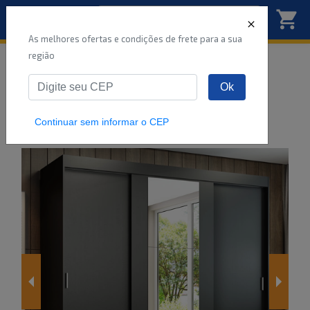
As melhores ofertas e condições de frete para a sua
região
Início
Móveis
Quarto
Guarda-roupas
Ok
Guarda-Roupa Casal Madesa Reno 3 Portas de
Correr com Espelh
...
Continuar sem informar o CEP