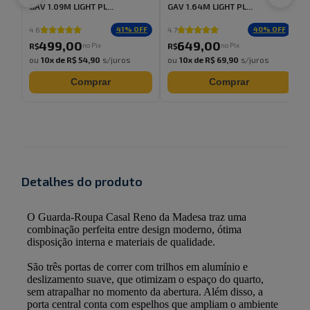
GAV 1.09M LIGHT PL...
GAV 1.64M LIGHT PL...
41
% OFF
40
% OFF
4.6
4.7
499
,
00
649
,
00
no Pix
no Pix
R$
R$
ou
10
x de
R$ 54,90
s/juros
ou
10
x de
R$ 69,90
s/juros
Comprar
Comprar
Detalhes do produto