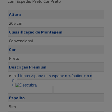
com Espelho Preto Cor:Preto
Altura
205 cm
Classificação de Montagem
Convencional
Cor
Preto
Descrição Premium
n
n
Linha< /span> n
< /span> n < /button> n n
n
n
Espelho
Sim