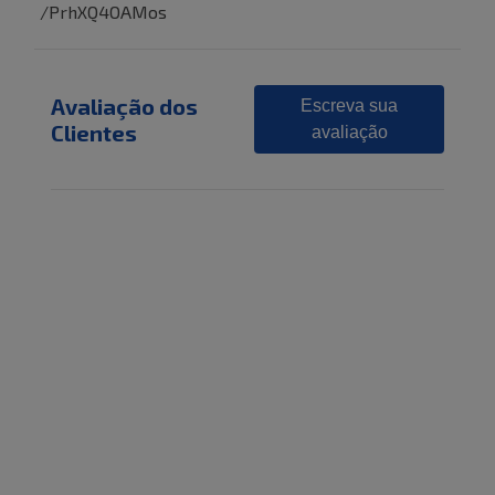
/PrhXQ4OAMos
Avaliação dos
Escreva sua
Clientes
avaliação