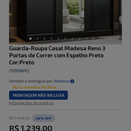
Guarda-Roupa Casal Madesa Reno 3
Portas de Correr com Espelho Preto
Cor:Preto
(
10958N1E
)
Vendido e entregue por:
Madesa
Mais vendidos Madesa
MONTAGEM NÃO INCLUSA
Informações do produto
R$ 1.549,90
20
% OFF
R$ 1.239,00