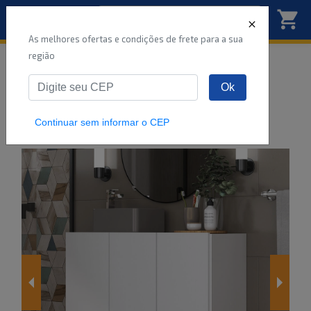
As melhores ofertas e condições de frete para a sua
região
Início
Gamer
Acessórios
Informática
Ok
Gabinete Banheiro 3 Portas Retrô 90cm
Multimóveis MP5030 Bra
...
Continuar sem informar o CEP