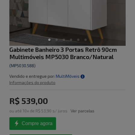
Gabinete Banheiro 3 Portas Retrô 90cm
Multimóveis MP5030 Branco/Natural
(
MP5030.588
)
Vendido e entregue por:
MultiMóveis
Informações do produto
R$ 539,00
ou
até
10
x de
R$ 53,90
s/ juros
Ver parcelas
Compre agora