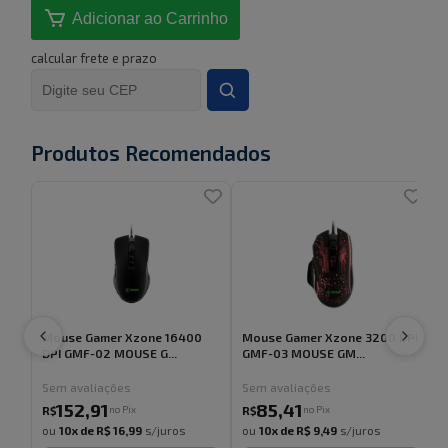
Adicionar ao Carrinho
calcular frete e prazo
Produtos Recomendados
Mouse Gamer Xzone 16400
Mouse Gamer Xzone 3200 DPI
DPI GMF-02 MOUSE G...
GMF-03 MOUSE GM...
Sem avaliações
Sem avaliações
152
,
91
85
,
41
no Pix
no Pix
R$
R$
ou
10
x de
R$ 16,99
s/juros
ou
10
x de
R$ 9,49
s/juros