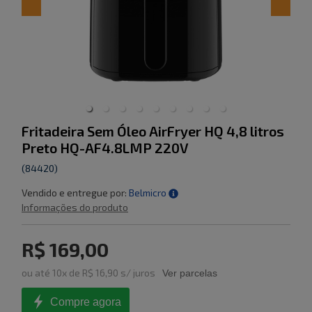
Fritadeira Sem Óleo AirFryer HQ 4,8 litros
Preto HQ-AF4.8LMP 220V
(
84420
)
Vendido e entregue por:
Belmicro
Informações do produto
R$ 169,00
ou
até
10
x de
R$ 16,90
s/ juros
Ver parcelas
Compre agora