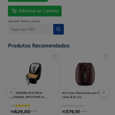
Adicionar ao Carrinho
calcular frete e prazo
Produtos Recomendados
FRITADEIRA ELETRICA
Air Fryer Electrolux por Rita
A
MONDIAL AIR FRYER 5L ...
Lobo 6,5L Ve...
L
Sem avaliações
5.0
629
,
00
379
,
91
no Pix
no Pix
R$
R$