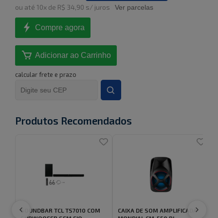
ou
até
10
x de
R$ 34,90
s/ juros
Ver parcelas
Compre agora
Adicionar ao Carrinho
calcular frete e prazo
Produtos Recomendados
SOUNDBAR TCL TS7010 COM
CAIXA DE SOM AMPLIFICADA