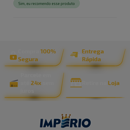
Sim, eu recomendo esse produto
Compra
100%
Entrega
Segura
Rápida
Parcele em
até
24x
sem
Retire na
Loja
juros