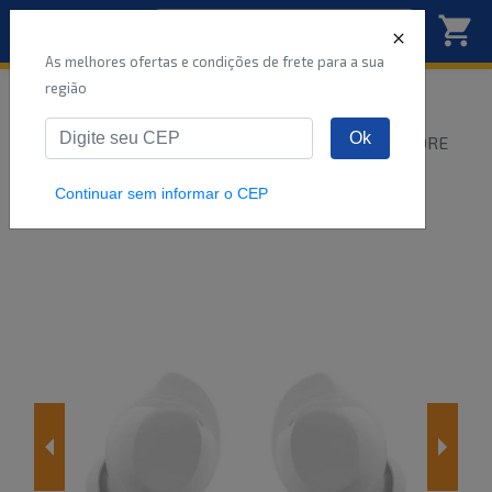
As melhores ofertas e condições de frete para a sua
região
Início
Áudio e vídeo
Ok
FONE DE OUVIDO SAMSUNG GALAXY BUDS CORE
SM-R410NZWAZTO CANCE
...
Continuar sem informar o CEP