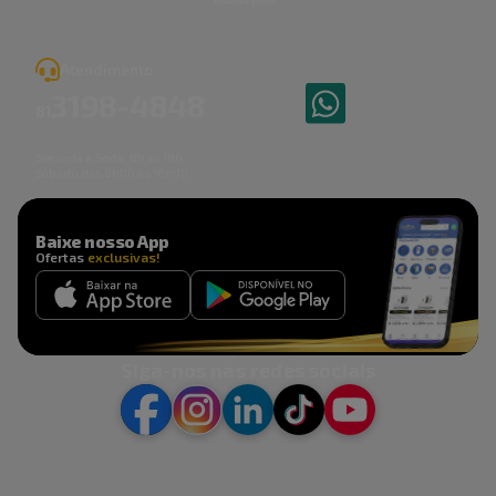
Atendimento
3198
-
4848
81
Segunda à Sexta: 8h às 18h
Sábado das 8h00 às 16h00.
Baixe nosso App
Ofertas
exclusivas!
Siga-nos nas redes sociais