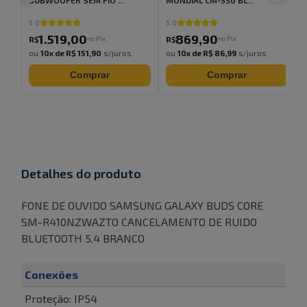
SUBWOOFER SEM FIO ...
MONDIAL CM-550 BL...
5.0
5.0
5
1.519
,
00
869
,
90
no Pix
no Pix
R$
R$
ou
10
x de
R$ 151,90
s/juros
ou
10
x de
R$ 86,99
s/juros
Comprar
Comprar
Detalhes do produto
FONE DE OUVIDO SAMSUNG GALAXY BUDS CORE
SM-R410NZWAZTO CANCELAMENTO DE RUIDO
BLUETOOTH 5.4 BRANCO
Conexões
Proteção: IP54