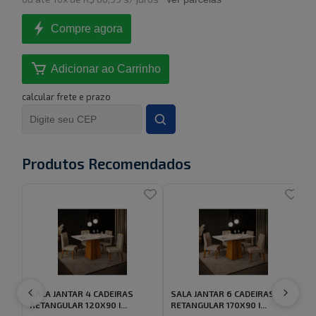
Compre agora
Adicionar ao Carrinho
calcular frete e prazo
Produtos Recomendados
SALA JANTAR 4 CADEIRAS
SALA JANTAR 6 CADEIRAS
C
RETANGULAR 120X90 I...
RETANGULAR 170X90 I...