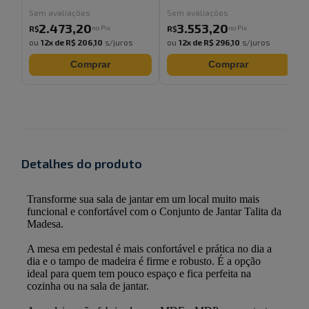
Sem avaliações
Sem avaliações
2.473
,
20
3.553
,
20
no Pix
no Pix
R$
R$
ou
12
x de
R$ 206,10
s/juros
ou
12
x de
R$ 296,10
s/juros
Comprar
Comprar
Detalhes do produto