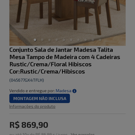
Conjunto Sala de Jantar Madesa Talita
Mesa Tampo de Madeira com 4 Cadeiras
Rustic/Crema/Floral Hibiscos
Cor:Rustic/Crema/Hibiscos
(
045677GX4TFLH
)
Vendido e entregue por:
Madesa
MONTAGEM NÃO INCLUSA
Informações do produto
R$ 869,90
ou
até
10
x de
R$ 86,99
s/ juros
Ver parcelas