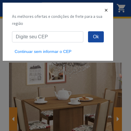
As melhores ofertas e condições de frete para a sua
região
Início
Móveis
Sala de jantar
Conjuntos
Ok
Conjunto Sala de Jantar Madesa Talita Mesa
Tampo de Madeira
...
Continuar sem informar o CEP