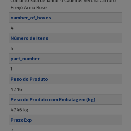
Conjunto Sala de Jantar 4 Cadeiras Verona Carraro
Freijó Areia Rosê
number_of_boxes
4
Número de Itens
5
part_number
1
Peso do Produto
47,46
Peso do Produto com Embalagem (kg)
47,46 kg
PrazoExp
2