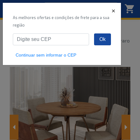
As melhores ofertas e condições de frete para a sua
região
Início
Sala de jantar
Móveis
Ok
Conjunto Sala de Jantar 4 Cadeiras Verona Carraro
Freijó Are
...
Continuar sem informar o CEP