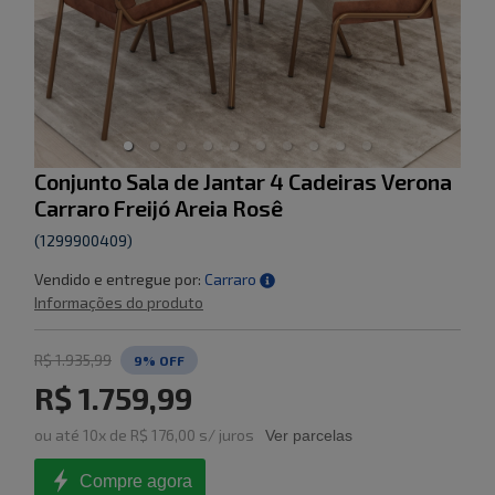
Conjunto Sala de Jantar 4 Cadeiras Verona
Carraro Freijó Areia Rosê
(
1299900409
)
Vendido e entregue por:
Carraro
Informações do produto
R$ 1.935,99
9
% OFF
R$ 1.759,99
ou
até
10
x de
R$ 176,00
s/ juros
Ver parcelas
Compre agora