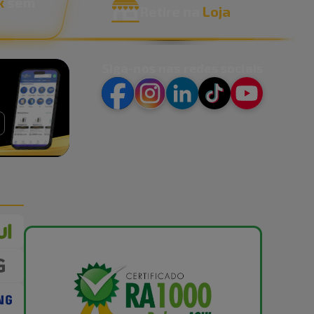
x
sem
Retire na
Loja
Siga-nos nas redes sociais