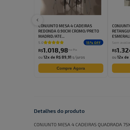
CONJUNTO MESA 4 CADEIRAS
CONJUNTO
REDONDA 0.90CM CROMO/PRETO
RETANGUL
MADRID/ATE...
ESMERALD
5.0
15
% OFF
Sem avali
1.018
,
98
1.32
no Pix
R$
R$
ou
12
x de
R$ 89,91
s/juros
ou
12
x de
Compre Agora
Detalhes do produto
CONJUNTO MESA 4 CADEIRAS QUADRADA 75X