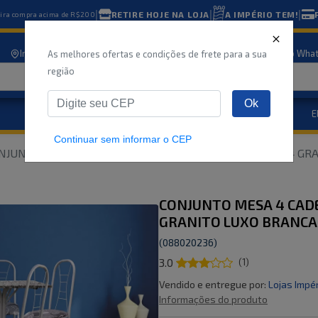
|
|
|
RETIRE HOJE NA LOJA
A IMPÉRIO TEM!
eira compra acima de R$200
Informe seu CEP
Nossas lojas
Atendimento
Compre pelo Wha
As melhores ofertas e condições de frete para a sua
região
Ok
Eletrodomésticos
E
Marcas
Ofertas
Continuar sem informar o CEP
NJUNTO MESA 4 CADEIRAS QUADRADA 75X75 VIENA N.34 GRA
CONJUNTO MESA 4 CADE
GRANITO LUXO BRANCA
(
088020236
)
3.0
(
1
)
Vendido e entregue por:
Lojas Impé
Informações do produto