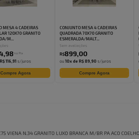
 MESA 4 CADEIRAS
CONJUNTO MESA 4 CADEIRAS
AR 120X70 GRANITO
QUADRADA 70X70 GRANITO
A/M...
ESMERALDA/MALT...
ações
Sem avaliações
4
,
98
899
,
00
no Pix
R$
R$ 116,91
s/juros
ou
10
x de
R$ 89,90
s/juros
Compre Agora
Compre Agora
75 VIENA N.34 GRANITO LUXO BRANCA M/BR PA ACO COELH