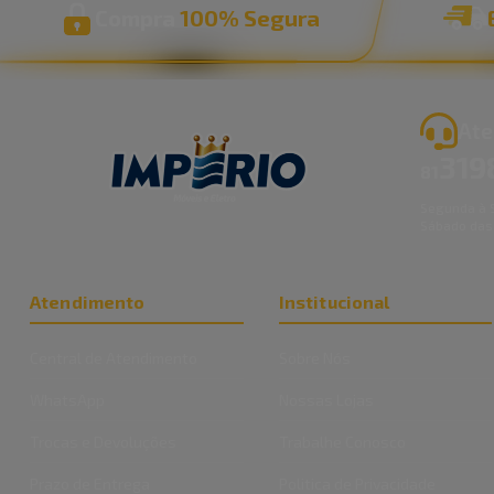
Compra
100% Segura
Ate
319
81
Segunda à S
Sábado das
Atendimento
Institucional
Central de Atendimento
Sobre Nós
WhatsApp
Nossas Lojas
Trocas e Devoluções
Trabalhe Conosco
Prazo de Entrega
Politica de Privacidade