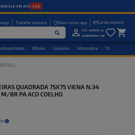
PARCELE EM ATÉ
24X
Cartão Império
tsapp
Trabalhe conosco
Baixe nosso app
Olá,
entre
ou
cadastre-se
letroportáteis
Móveis
Celulares
Informática
TV
NITO L
...
IRAS QUADRADA 75X75 VIENA N.34
 M/BR PA ACO COELHO
rio