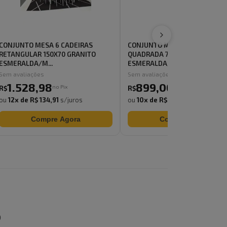
CONJUNTO MESA 6 CADEIRAS
CONJUNTO MESA 4 CADEIRAS
RETANGULAR 150X70 GRANITO
QUADRADA 70X70 GRANITO
ESMERALDA/M...
ESMERALDA/MALT...
Sem avaliações
Sem avaliações
1.528
,
98
899
,
00
no Pix
R$
R$
ou
12
x de
R$ 134,91
s/juros
ou
10
x de
R$ 89,90
s/juros
Compre Agora
Compre Agora
O