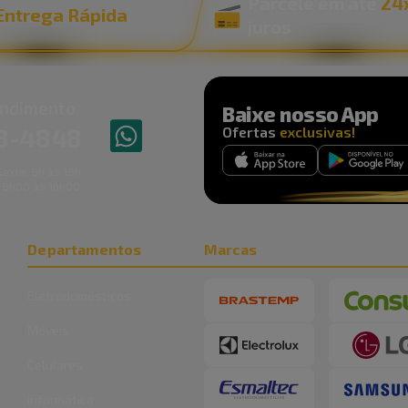
Parcele em até
24
Entrega Rápida
juros
ndimento
Baixe nosso App
8
-
4848
Ofertas
exclusivas!
exta: 8h às 18h
 8h00 às 16h00.
Departamentos
Marcas
Eletrodomésticos
Móveis
Celulares
Informática