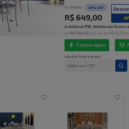
R$ 898,80
28
% OFF
Descon
R$ 649,00
AP
à vista no PIX, boleto ou 1x no c
ou
R$ 754,92
até
12
x de
R$ 62,91
s/
Compre agora
A
calcular frete e prazo