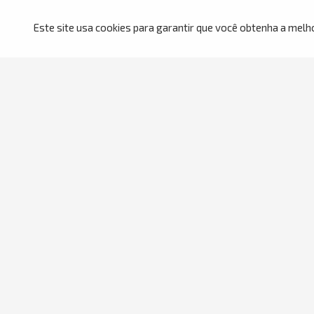
Ate
Este site usa cookies para garantir que você obtenha a melh
319
81
Segunda à S
Sábado das
Atendimento
Institucional
Central de Atendimento
Sobre Nós
WhatsApp
Nossas Lojas
Trocas e Devoluções
Trabalhe Conosco
Prazo de Entrega
Politica de Privacidade
Formas de Pagamento
Termos de Uso
Assistência Técnica