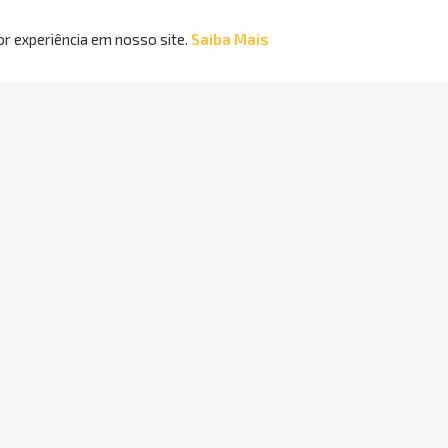
ndimento
Baixe nosso App
or experiência em nosso site.
Saiba Mais
8
-
4848
Ofertas
exclusivas!
exta: 8h às 18h
 8h00 às 16h00.
Departamentos
Marcas
Eletrodomésticos
Móveis
Celulares
Informática
TV e Áudio
Eletroportáteis
Ver Todas