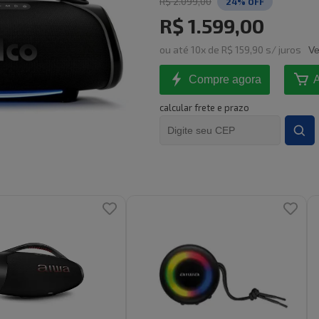
R$ 2.099,00
24
% OFF
R$ 1.599,00
ou
até
10
x de
R$ 159,90
s/ juros
Ve
Compre agora
A
calcular frete e prazo