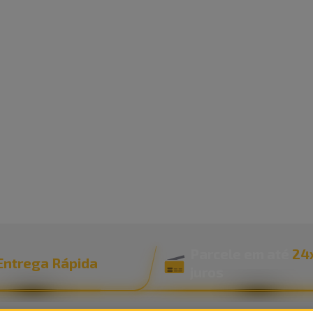
Parcele em até
24
Entrega Rápida
juros