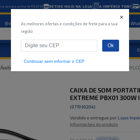
|
|
|
RETIRE HOJE NA LOJA
A IMPÉRIO TEM!
eira compra acima de R$200
Informe seu CEP
Nossas lojas
Atendimento
Compre pelo Wha
As melhores ofertas e condições de frete para a sua
região
Ok
Eletrodomésticos
E
Marcas
Ofertas
Continuar sem informar o CEP
Áudio e vídeo
CAIXA DE SOM PORTATIL BLUETOOTH PHIL
CAIXA DE SOM PORTAT
EXTREME PBX01 300W I
(
077030204
)
Vendido e entregue por:
Lojas Impé
Informações do produto