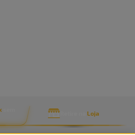
x
sem
Retire na
Loja