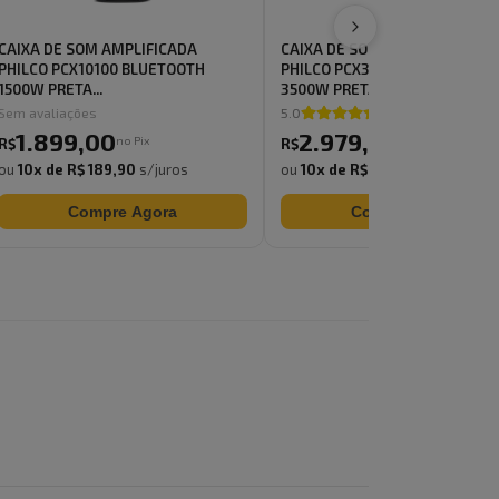
CAIXA DE SOM AMPLIFICADA
CAIXA DE SOM AMPLIFICADA
PHILCO PCX10100 BLUETOOTH
PHILCO PCX35000 BLUETOOTH
1500W PRETA...
3500W PRETA...
Sem avaliações
5.0
17
% 
1.899
,
00
2.979
,
00
no Pix
no Pix
R$
R$
ou
10
x de
R$ 189,90
s/juros
ou
10
x de
R$ 297,90
s/juros
Compre Agora
Compre Agora