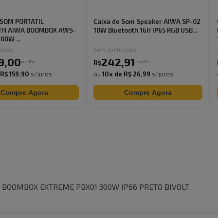
 SOM PORTATIL
Caixa de Som Speaker AIWA SP-02
TH AIWA BOOMBOX AWS-
10W Bluetooth 16H IP65 RGB USB...
00W ...
ações
Sem avaliações
9
,
00
242
,
91
no Pix
no Pix
R$
R$ 159,90
s/juros
ou
10
x de
R$ 26,99
s/juros
Compre Agora
Compre Agora
 BOOMBOX EXTREME PBX01 300W IP66 PRETO BIVOLT