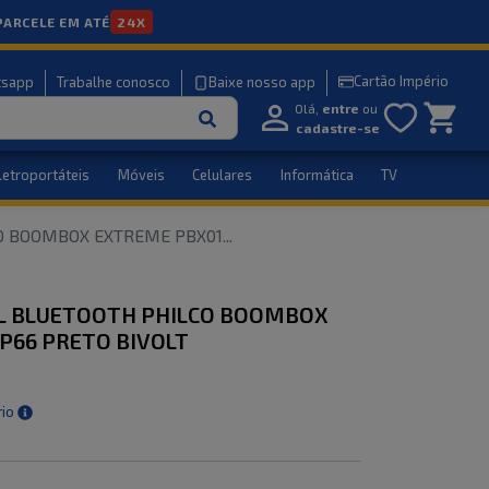
PARCELE EM ATÉ
24X
Cartão Império
tsapp
Trabalhe conosco
Baixe nosso app
Olá,
entre
ou
cadastre-se
letroportáteis
Móveis
Celulares
Informática
TV
CO BOOMBOX EXTREME PBX01
...
IL BLUETOOTH PHILCO BOOMBOX
P66 PRETO BIVOLT
rio