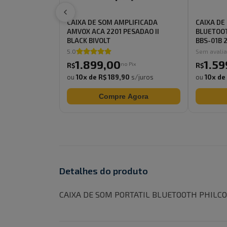
CAIXA DE SOM AMPLIFICADA
CAIXA DE
AMVOX ACA 2201 PESADAO II
BLUETOO
BLACK BIVOLT
BBS-01B 2
5.0
Sem avali
1.899
,
00
1.59
no Pix
R$
R$
ou
10
x de
R$ 189,90
s/juros
ou
10
x de
Compre Agora
Detalhes do produto
CAIXA DE SOM PORTATIL BLUETOOTH PHILCO