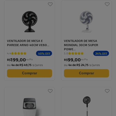
VENTILADOR DE MESA E
VENTILADOR DE MESA
PAREDE ARNO 40CM VE60...
MONDIAL 30CM SUPER
POWE...
40
% OFF
34
% OFF
4.4
5.0
199
,
00
99
,
00
no Pix
no Pix
R$
R$
ou
4
x de
R$ 49,75
s/juros
ou
4
x de
R$ 24,75
s/juros
Comprar
Comprar