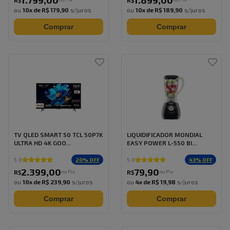
1.799
,
00
1.899
,
00
R$
R$
ou
10
x de
R$ 179,90
s/juros
ou
10
x de
R$ 189,90
s/juros
Comprar
Comprar
TV QLED SMART 50 TCL 50P7K
LIQUIDIFICADOR MONDIAL
ULTRA HD 4K GOO...
EASY POWER L-550 BI...
20
% OFF
43
% OFF
5.0
5.0
2.399
,
00
79
,
90
no Pix
no Pix
R$
R$
ou
10
x de
R$ 239,90
s/juros
ou
4
x de
R$ 19,98
s/juros
Comprar
Comprar