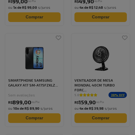
99
,
00
49
,
90
no Pix
no Pix
R$
R$
ou
1
x de
R$ 99,00
s/juros
ou
4
x de
R$ 12,48
s/juros
Comprar
Comprar
SMARTPHONE SAMSUNG
VENTILADOR DE MESA
GALAXY A17 SM-A175FZKLZ...
MONDIAL 40CM TURBO
FORC...
Sem avaliações
38
% OFF
5.0
899
,
00
159
,
90
no Pix
no Pix
R$
R$
ou
10
x de
R$ 89,90
s/juros
ou
4
x de
R$ 39,98
s/juros
Comprar
Comprar