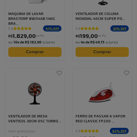
MAQUINA DE LAVAR
VENTILADOR DE COLUNA
BRASTEMP BWJ14AB 14KG
MONDIAL 40CM SUPER PO...
BRA...
41
% OFF
33
% OFF
5.0
5.0
1.829
,
00
199
,
00
no Pix
no Pix
R$
R$
ou
10
x de
R$ 182,90
s/juros
ou
4
x de
R$ 49,75
s/juros
Comprar
Comprar
VENTILADOR DE MESA
FERRO DE PASSAR A VAPOR
VENTISOL 30CM OSC TURBO...
RED CLASSIC FP200 ...
Sem avaliações
62
% OFF
5.0