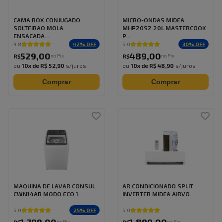
CAMA BOX CONJUGADO
MICRO-ONDAS MIDEA
SOLTEIRAO MOLA
MHP20S2 20L MASTERCOOK
ENSACADA...
P...
42
% OFF
30
% OFF
4.8
5.0
529
,
00
489
,
00
no Pix
no Pix
R$
R$
ou
10
x de
R$ 52,90
s/juros
ou
10
x de
R$ 48,90
s/juros
Comprar
Comprar
MAQUINA DE LAVAR CONSUL
AR CONDICIONADO SPLIT
CWN14AB MODO ECO 1...
INVERTER MIDEA AIRVO...
25
% OFF
5.0
5.0
no Pix
no Pix