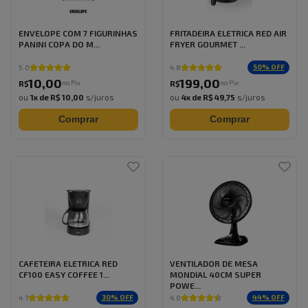
ENVELOPE COM 7 FIGURINHAS
FRITADEIRA ELETRICA RED AIR
PANINI COPA DO M...
FRYER GOURMET ...
50
% OFF
5.0
4.8
10
,
00
199
,
00
no Pix
no Pix
R$
R$
ou
1
x de
R$ 10,00
s/juros
ou
4
x de
R$ 49,75
s/juros
Comprar
Comprar
CAFETEIRA ELETRICA RED
VENTILADOR DE MESA
CF100 EASY COFFEE 1...
MONDIAL 40CM SUPER
POWE...
30
% OFF
44
% OFF
4.7
4.0