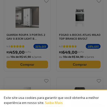
GUARDA ROUPA 3 PORTAS 2
FOGAO 4 BOCAS ATLAS MILAO
GAV 0.83CM LIGHT B...
TOP BRANCO BIVOLT
32
% OFF
28
% OFF
4.6
4.0
459
,
00
649
,
00
no Pix
no Pix
R$
R$
ou
10
x de
R$ 45,90
s/juros
ou
10
x de
R$ 64,90
s/juros
Comprar
Comprar
Este site usa cookies para garantir que você obtenha a melhor
experiência em nosso site.
Saiba Mais