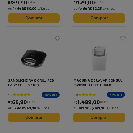
89
,
90
129
,
00
no Pix
no Pix
R$
R$
ou
1
x de
R$ 89,90
s/juros
ou
4
x de
R$ 32,25
s/juros
Comprar
Comprar
SANDUICHEIRA E GRILL RED
MAQUINA DE LAVAR CONSUL
EASY GRILL SA100 ...
CWB10BB 10KG BRANC...
36
% OFF
25
% OFF
5.0
5.0
69
,
90
1.499
,
00
no Pix
no Pix
R$
R$
ou
1
x de
R$ 69,90
s/juros
ou
10
x de
R$ 149,90
s/juros
Comprar
Comprar