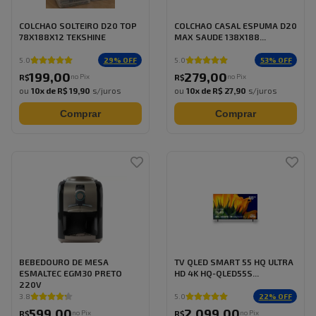
COLCHAO SOLTEIRO D20 TOP
COLCHAO CASAL ESPUMA D20
78X188X12 TEKSHINE
MAX SAUDE 138X188...
29
% OFF
53
% OFF
5.0
5.0
199
,
00
279
,
00
no Pix
no Pix
R$
R$
ou
10
x de
R$ 19,90
s/juros
ou
10
x de
R$ 27,90
s/juros
Comprar
Comprar
BEBEDOURO DE MESA
TV QLED SMART 55 HQ ULTRA
ESMALTEC EGM30 PRETO
HD 4K HQ-QLED55S...
220V
22
% OFF
3.8
5.0
599
,
00
2.099
,
00
no Pix
no Pix
R$
R$