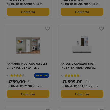
ou
10
x de
R$ 59,90
s/juros
ou
10
x de
R$ 209,90
s/juros
Comprar
Comprar
ARMARIO MULTIUSO 0.56CM
AR CONDICIONADO SPLIT
2 PORTAS VERSATILE...
INVERTER MIDEA AIRVO...
46
% OFF
3.7
5.0
259
,
00
1.899
,
00
no Pix
no Pix
R$
R$
ou
10
x de
R$ 25,90
s/juros
ou
10
x de
R$ 189,90
s/juros
Comprar
Comprar