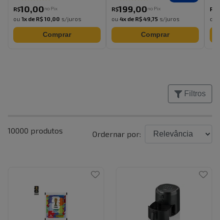
10
,
00
199
,
00
no Pix
no Pix
R$
R$
R$
ou
1
x de
R$ 10,00
s/juros
ou
4
x de
R$ 49,75
s/juros
ou
Comprar
Comprar
Filtros
10000
produtos
Ordernar por: