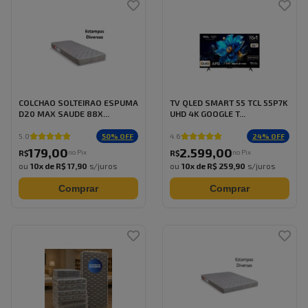
COLCHAO SOLTEIRAO ESPUMA
TV QLED SMART 55 TCL 55P7K
D20 MAX SAUDE 88X...
UHD 4K GOOGLE T...
50
% OFF
24
% OFF
5.0
4.6
179
,
00
2.599
,
00
no Pix
no Pix
R$
R$
ou
10
x de
R$ 17,90
s/juros
ou
10
x de
R$ 259,90
s/juros
Comprar
Comprar